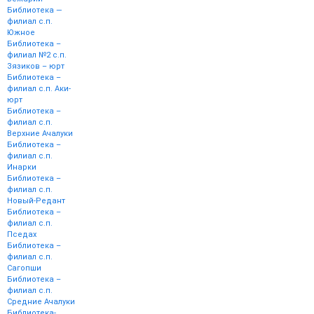
Библиотека —
филиал с.п.
Южное
Библиотека –
филиал №2 с.п.
Зязиков – юрт
Библиотека –
филиал с.п. Аки-
юрт
Библиотека –
филиал с.п.
Верхние Ачалуки
Библиотека –
филиал с.п.
Инарки
Библиотека –
филиал с.п.
Новый-Редант
Библиотека –
филиал с.п.
Пседах
Библиотека –
филиал с.п.
Сагопши
Библиотека –
филиал с.п.
Средние Ачалуки
Библиотека-