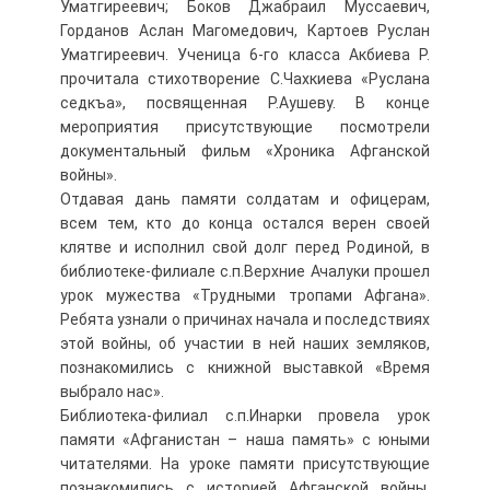
Уматгиреевич; Боков Джабраил Муссаевич,
Горданов Аслан Магомедович, Картоев Руслан
Уматгиреевич. Ученица 6-го класса Акбиева Р.
прочитала стихотворение С.Чахкиева «Руслана
седкъа», посвященная Р.Аушеву. В конце
мероприятия присутствующие посмотрели
документальный фильм «Хроника Афганской
войны».
Отдавая дань памяти солдатам и офицерам,
всем тем, кто до конца остался верен своей
клятве и исполнил свой долг перед Родиной, в
библиотеке-филиале с.п.Верхние Ачалуки прошел
урок мужества «Трудными тропами Афгана».
Ребята узнали о причинах начала и последствиях
этой войны, об участии в ней наших земляков,
познакомились с книжной выставкой «Время
выбрало нас».
Библиотека-филиал с.п.Инарки провела урок
памяти «Афганистан – наша память» с юными
читателями. На уроке памяти присутствующие
познакомились с историей Афганской войны,