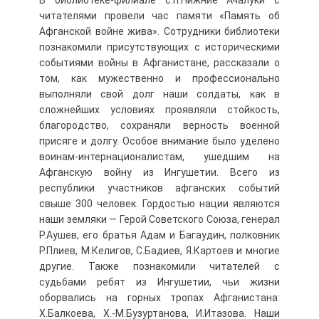
В библиотеке-филиале с.п.Нижние Ачалуки с
читателями провели час памяти «Память об
Афганской войне жива». Сотрудники библиотеки
познакомили присутствующих с историческими
событиями войны в Афганистане, рассказали о
том, как мужественно и профессионально
выполняли свой долг наши солдаты, как в
сложнейших условиях проявляли стойкость,
благородство, сохраняли верность военной
присяге и долгу. Особое внимание было уделено
воинам-интернационалистам, ушедшим на
Афганскую войну из Ингушетии. Всего из
республики участников афганских событий
свыше 300 человек. Гордостью нации являются
наши земляки — Герой Советского Союза, генерал
Р.Аушев, его братья Адам и Багаудин, полковник
Р.Плиев, М.Келигов, С.Бадиев, Я.Картоев и многие
другие. Также познакомили читателей с
судьбами ребят из Ингушетии, чьи жизни
оборвались на горных тропах Афганистана:
Х.Балкоева, Х.-М.Бузуртанова, И.Итазова. Наши