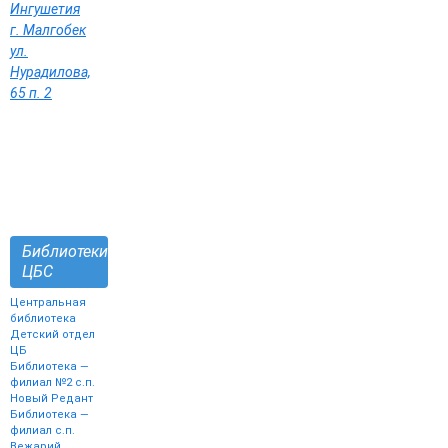
Ингушетия
г. Малгобек
ул.
Нурадилова,
65 п. 2
Библиотеки
ЦБС
Центральная
библиотека
Детский отдел
ЦБ
Библиотека —
филиал №2 с.п.
Новый Редант
Библиотека —
филиал с.п.
Вежарий