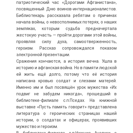
патриотический час «Дорогами Афганистана»,
посвященный Дню воинов-интернационалистов.
Библиотекарь рассказала ребятам о причинах
начала войны, о невосполнимых потерях, о наших
земляках, которым судьба предначертала
жестокую участь — пройти дорогами этой войны,
проявляя силу духа, самоотверженность,
героизм. Рассказ сопровождался показом
электронной презентации.
Сражения кончаются, а история вечна. Ушла в
историю и афганская война. Но в памяти людской
ей жить ещё долго, потому что её история
написана кровью солдат и слезами матерей.
Именно им и был посвящён урок мужества «Их
подвиг не забудем никогда», прошедший в
библиотеке-филиале с.п.Пседах. На книжной
выставке «Пусть память говорит» представлена
литература о героических страницах нашей
истории, о солдатах и офицерах, проявивших
мужество и героизм.