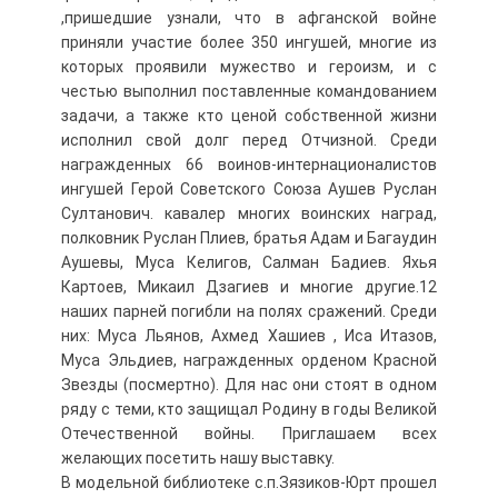
,пришедшие узнали, что в афганской войне
приняли участие более 350 ингушей, многие из
которых проявили мужество и героизм, и с
честью выполнил поставленные командованием
задачи, а также кто ценой собственной жизни
исполнил свой долг перед Отчизной. Среди
награжденных 66 воинов-интернационалистов
ингушей Герой Советского Союза Аушев Руслан
Султанович. кавалер многих воинских наград,
полковник Руслан Плиев, братья Адам и Багаудин
Аушевы, Муса Келигов, Салман Бадиев. Яхья
Картоев, Микаил Дзагиев и многие другие.12
наших парней погибли на полях сражений. Среди
них: Муса Льянов, Ахмед Хашиев , Иса Итазов,
Муса Эльдиев, награжденных орденом Красной
Звезды (посмертно). Для нас они стоят в одном
ряду с теми, кто защищал Родину в годы Великой
Отечественной войны. Приглашаем всех
желающих посетить нашу выставку.
В модельной библиотеке с.п.Зязиков-Юрт прошел