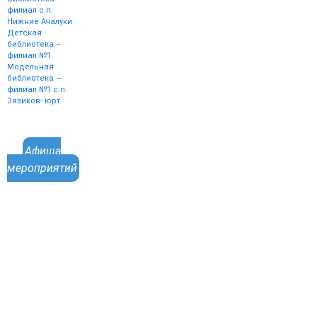
филиал с.п.
Нижние Ачалуки
Детская
библиотека –
филиал №1
Модельная
библиотека —
филиал №1 с.п.
Зязиков- юрт
Афиша
мероприятий