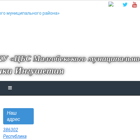
У «ЦБС Малгобекского муниципально
ики Ингушетия
Наш
адрес
386302
Республика