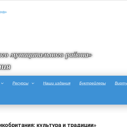
го муниципального района»
тия
Ресурсы
Наши издания
Буктрейлеры
Вирту
икобритания: культура и традиции»