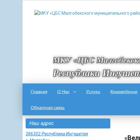
МКУ «ЦБС Малгобекско
Республики Ингуше
Главная
О Нас
Услуги
Краеведение
Обратная связь
Наш адрес
386302 Республика Ингушетия
«Вел