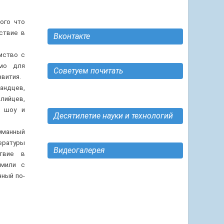
ого что
ствие в
Вконтакте
ия.
мство с
имо для
Советуем почитать
вития.
андцев,
лийцев,
— шоу и
Десятилетие науки и технологий
уманный
ературы
Видеогалерея
твие в
омили с
нный по-