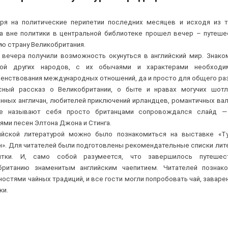
ря на политические перипетии последних месяцев и исходя из т
ра вне политики в центральной библиотеке прошел вечер – путеше
десную страну Великобритан
 вечера получили возможность окунуться в английский мир. Знако
рой других народов, с их обычаями и характерами необход
енствования международных отношений, да и просто для общего раз
сный рассказ о Великобритании, о быте и нравах могучих шотл
нных англичан, любителей приключений ирландцев, романтичных вал
е называют себя просто британцами сопровождался слайд 
ми песен Элтона Джона и Стинга.
ийской литературой можно было познакомиться на выставке «Т
н». Для читателей были подготовлены рекомендательные списки лит
ятки. И, само собой разумеется, что завершилось путешес
британию знаменитым английским чаепитием. Читателей познак
остями чайных традиций, и все гости могли попробовать чай, заваре
ки.