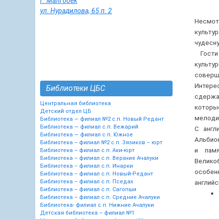
г. Малгобек
ул. Нурадилова, 65 п. 2
Несмот
культу
чу
Гости
культу
соверш
Интере
Библиотеки ЦБС
сдержа
Центральная библиотека
которы
Детский отдел ЦБ
мелодия
Библиотека — филиал №2 с.п. Новый Редант
Библиотека — филиал с.п. Вежарий
С англ
Библиотека — филиал с.п. Южное
Альбио
Библиотека – филиал №2 с.п. Зязиков – юрт
и пам
Библиотека – филиал с.п. Аки-юрт
Библиотека – филиал с.п. Верхние Ачалуки
Велико
Библиотека – филиал с.п. Инарки
особенн
Библиотека – филиал с.п. Новый-Редант
Библиотека – филиал с.п. Пседах
английс
Библиотека – филиал с.п. Сагопши
Библиотека – филиал с.п. Средние Ачалуки
Библиотека- филиал с.п. Нижние Ачалуки
Детская библиотека – филиал №1