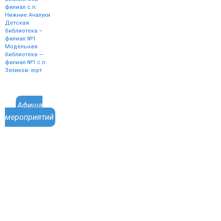
филиал с.п.
Нижние Ачалуки
Детская
библиотека –
филиал №1
Модельная
библиотека —
филиал №1 с.п.
Зязиков- юрт
Афиша
мероприятий