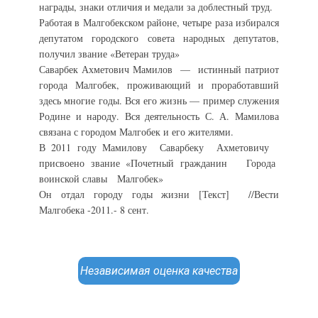
награды, знаки отличия и медали за доблестный труд.
Работая в Малгобекском районе, четыре раза избирался
депутатом городского совета народных депутатов,
получил звание «Ветеран труда»
Саварбек Ахметович Мамилов — истинный патриот
города Малгобек, проживающий и проработавший
здесь многие годы. Вся его жизнь — пример служения
Родине и народу. Вся деятельность С. А. Мамилова
связана с городом Малгобек и его жителями.
В 2011 году Мамилову Саварбеку Ахметовичу
присвоено звание «Почетный гражданин Города
воинской славы Малгобек»
Он отдал городу годы жизни [Текст] //Вести
Малгобека -2011.- 8 сент.
Независимая оценка качества