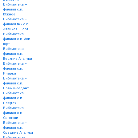
Библиотека —
филиал с.п.
Южное
Библиотека –
филиал №2 с.п.
Зязиков – юрт
Библиотека –
филиал с.п. Аки-
юрт
Библиотека –
филиал с.п.
Верхние Ачалуки
Библиотека –
филиал с.п.
Инарки
Библиотека –
филиал с.п.
Новый-Редант
Библиотека –
филиал с.п.
Пседах
Библиотека –
филиал с.п.
Сагопши
Библиотека –
филиал с.п.
Средние Ачалуки
Библиотека-