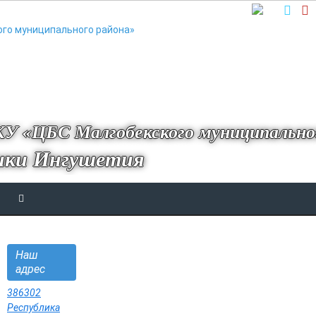
У «ЦБС Малгобекского муниципально
ики Ингушетия
Наш
адрес
386302
Республика