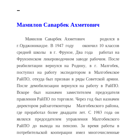
_
Мамилов Саварбек Ахметович
Мамилов Саварбек Ахметович родился в
г.Орджоникидзе. В 1947 году окончил 10 классов
средней школы в г. Фрунзе, Два года работал на
Фрунзенском ликероводочном заводе рабочим. После
реабилитации вернулся на Родину, в г. Малгобек,
поступил на работу экспедитором в Малгобекское
РайПО, откуда был призван в ряды Советской армии.
После демобилизации вернулся на работу в РайПО.
Вскоре был назначен заместителем председателя
правления РайПО по торговле. Через год был назначен
директором райзаготконторы Малгобекского района,
где проработал более двадцати лет. С 1983 года он
являлся председателем управления Малгобекского
РайПО до выхода на пенсию. За время работы в
потребительской кооперации имел многочисленные