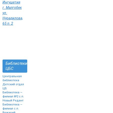
Ингушетия
г. Малгобек
ул.
Нурадилова,
65 п. 2
Библиотеки
ЦБС
Центральная
библиотека
Детский отдел
ЦБ
Библиотека —
филиал №2 с.п.
Новый Редант
Библиотека —
филиал с.п.
Вежарий