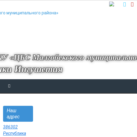
У «ЦБС Малгобекского муниципально
ики Ингушетия
Наш
адрес
386302
Республика