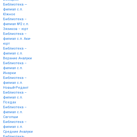
Библиотека —
филиал с.п.
Южное
Библиотека –
филиал №2 с.п.
Зязиков – юрт
Библиотека –
филиал с.п. Аки-
юрт
Библиотека –
филиал с.п.
Верхние Ачалуки
Библиотека –
филиал с.п.
Инарки
Библиотека –
филиал с.п.
Новый-Редант
Библиотека –
филиал с.п.
Пседах
Библиотека –
филиал с.п.
Сагопши
Библиотека –
филиал с.п.
Средние Ачалуки
Библиотека-