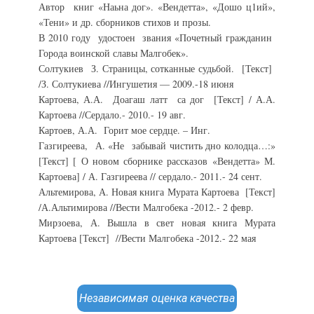
Автор книг «Наьна дог». «Вендетта», «Дошо ц1ий»,
«Тени» и др. сборников стихов и прозы.
В 2010 году удостоен звания «Почетный гражданин
Города воинской славы Малгобек».
Солтукиев З. Страницы, сотканные судьбой. [Текст]
/З. Солтукиева //Ингушетия — 2009.-18 июня
Картоева, А.А. Доагаш латт са дог [Текст] / А.А.
Картоева //Сердало.- 2010.- 19 авг.
Картоев, А.А. Горит мое сердце. – Инг.
Газгиреева, А. «Не забывай чистить дно колодца…:»
[Текст] [ О новом сборнике рассказов «Вендетта» М.
Картоева] / А. Газгиреева // сердало.- 2011.- 24 сент.
Альтемирова, А. Новая книга Мурата Картоева [Текст]
/А.Альтимирова //Вести Малгобека -2012.- 2 февр.
Мирзоева, А. Вышла в свет новая книга Мурата
Картоева [Текст] //Вести Малгобека -2012.- 22 мая
Независимая оценка качества