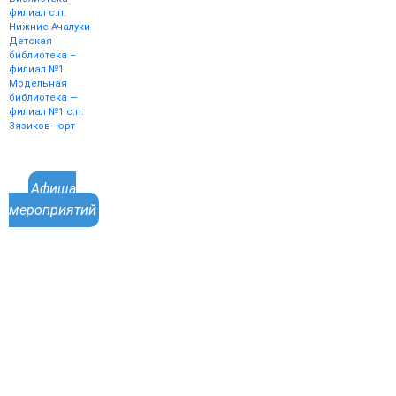
филиал с.п.
Нижние Ачалуки
Детская
библиотека –
филиал №1
Модельная
библиотека —
филиал №1 с.п.
Зязиков- юрт
Афиша
мероприятий