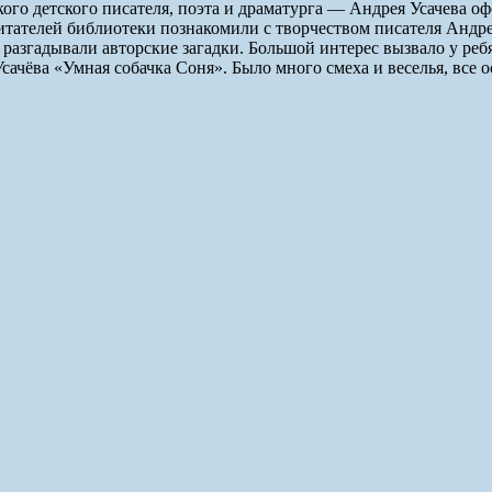
ого детского писателя, поэта и драматурга — Андрея Усачева 
телей библиотеки познакомили с творчеством писателя Андрея У
разгадывали авторские загадки. Большой интерес вызвало у ребя
ачёва «Умная собачка Соня». Было много смеха и веселья, все о