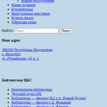
Новые поступления
Наши издания
Буктрейлеры
Виртуальные выставки
Купить билет
Обратная связь
Найти:
Наш адрес
386302 Республика Ингушетия
г. Малгобек
ул. Нурадилова, 65 п. 2
Библиотеки ЦБС
Центральная библиотека
Детский отдел ЦБ
Библиотека — филиал №2 с.п. Новый Редант
Библиотека — филиал с.п. Вежарий
Библиотека — филиал с.п. Южное