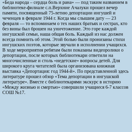
«Беда народа – сердца боль и рана» — под таким названием в
библиотеке-филиале с.п.Верхние Ачалуки прошел вечер
памяти, посвященный 75-летию депортации ингушей и
чеченцев в феврале 1944 г. Когда мы слышим дату — 23
февраля — то вспоминаем о тех наших братьях и сестрах, кто
без вины был брошен на уничтожение. Это горе каждой
ингушской семьи, наша общая боль. Каждый из нас должен
всегда помнить об этом. Этой болью были пронизаны стихи
ингушских поэтов, которые звучали в исполнении учащихся.
В ходе мероприятия ребятам были показаны видеоролики о
депортации, после которых библиотекари ответили на
многочисленные и столь «недетские» вопросы детей. Для
широкого круга читателей была организована книжная
выставка «Депортация: год 1944-й». По представленной здесь
литературе прошел обзор «Тема депортации в ингушской
литературе». Вместе с библиотекарями экскурс в историю
«Между жизнью и смертью» совершили учащиеся 6-7 классов
СОШ №17.