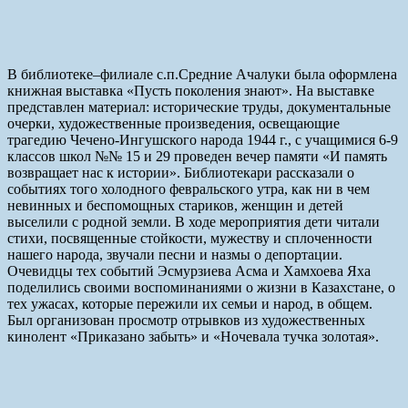
В библиотеке–филиале с.п.Средние Ачалуки была оформлена
книжная выставка «Пусть поколения знают». На выставке
представлен материал: исторические труды, документальные
очерки, художественные произведения, освещающие
трагедию Чечено-Ингушского народа 1944 г., с учащимися 6-9
классов школ №№ 15 и 29 проведен вечер памяти «И память
возвращает нас к истории». Библиотекари рассказали о
событиях того холодного февральского утра, как ни в чем
невинных и беспомощных стариков, женщин и детей
выселили с родной земли. В ходе мероприятия дети читали
стихи, посвященные стойкости, мужеству и сплоченности
нашего народа, звучали песни и назмы о депортации.
Очевидцы тех событий Эсмурзиева Асма и Хамхоева Яха
поделились своими воспоминаниями о жизни в Казахстане, о
тех ужасах, которые пережили их семьи и народ, в общем.
Был организован просмотр отрывков из художественных
кинолент «Приказано забыть» и «Ночевала тучка золотая».