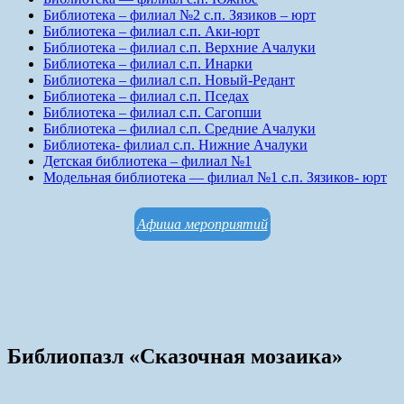
Библиотека – филиал №2 с.п. Зязиков – юрт
Библиотека – филиал с.п. Аки-юрт
Библиотека – филиал с.п. Верхние Ачалуки
Библиотека – филиал с.п. Инарки
Библиотека – филиал с.п. Новый-Редант
Библиотека – филиал с.п. Пседах
Библиотека – филиал с.п. Сагопши
Библиотека – филиал с.п. Средние Ачалуки
Библиотека- филиал с.п. Нижние Ачалуки
Детская библиотека – филиал №1
Модельная библиотека — филиал №1 с.п. Зязиков- юрт
Афиша мероприятий
Библиопазл «Сказочная мозаика»