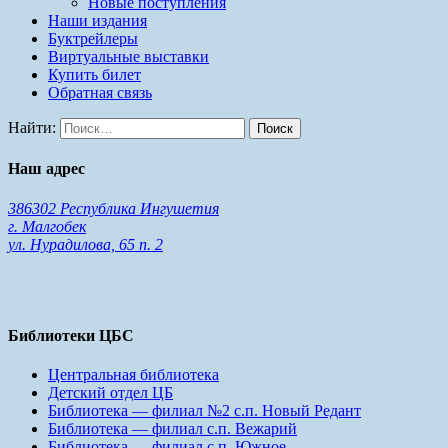
Новые поступления
Наши издания
Буктрейлеры
Виртуальные выставки
Купить билет
Обратная связь
Найти:
Наш адрес
386302 Республика Ингушетия
г. Малгобек
ул. Нурадилова, 65 п. 2
Библиотеки ЦБС
Центральная библиотека
Детский отдел ЦБ
Библиотека — филиал №2 с.п. Новый Редант
Библиотека — филиал с.п. Вежарий
Библиотека — филиал с.п. Южное