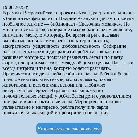
19.08.2025 г.
В рамках Всероссийского проекта «Культура для школьников»
в библиотеке-филиале с.п.Нижние Ачалуки с детьми провели
необычное занятие — библиопазл «Сказочная мозаика». По
мнению психологов, собирание пазлов развивает мышление,
внимание, мелкую моторику. Во время игры с пазлами
вырабатываются такие качества как терпеливость,
аккуратность, усидчивость, любознательность. Собирание
пазлов очень полезно для развития ребенка, так как оно
развивает моторику, помогает различать детали по цвету,
форме, воспринимать связь между общим и целом. Пазл – это
всегда интрига и тайна, которую хочется разгадать.
Практически все дети любят собирать пазлы. Ребятам были
предложены пазлы из сказок, мультфильмов, пазлы с
животными и растениями, вспомнили любимых
литературных героев. Игра вызвала множество
положительных эмоций у ребят. Затем дети с удовольствием
поиграли в интерактивные игры. Мероприятие прошло
увлекательно и интересно, ребята получили заряд
положительных эмоций и проверили свои знания.
Независимая оценка качества