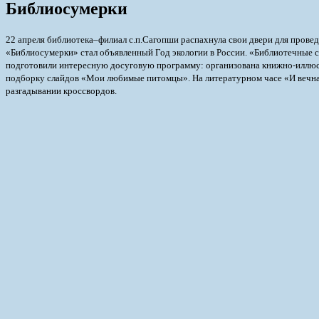
Библиосумерки
22 апреля библиотека–филиал с.п.Сагопши распахнула свои двери для пров
«Библиосумерки» стал объявленный Год экологии в России. «Библиотечные с
подготовили интересную досуговую программу: организована книжно-иллюс
подборку слайдов «Мои любимые питомцы». На литературном часе «И вечная 
разгадывании кроссвордов.