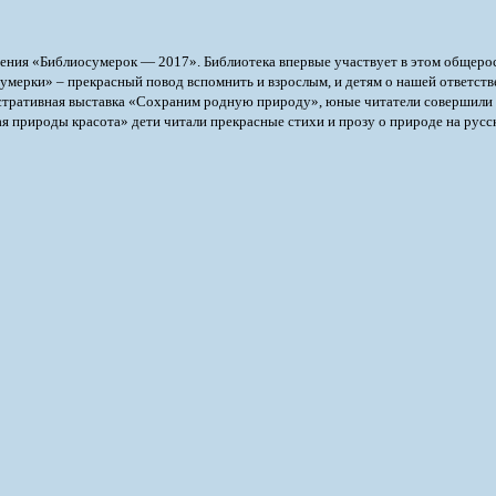
едения «Библиосумерок — 2017».
Библиотека впервые участвует в этом общеро
умерки» – прекрасный повод вспомнить и взрослым, и детям о нашей ответств
тративная выставка «Сохраним родную природу», юные читатели совершили 
природы красота» дети читали прекрасные стихи и прозу о природе на русско