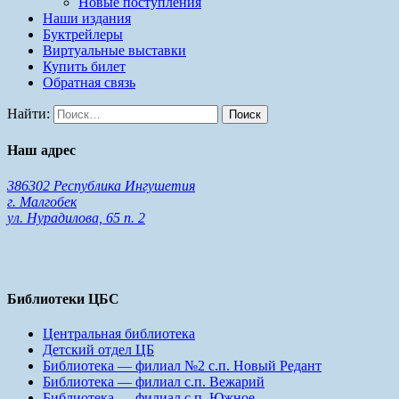
Новые поступления
Наши издания
Буктрейлеры
Виртуальные выставки
Купить билет
Обратная связь
Найти:
Наш адрес
386302 Республика Ингушетия
г. Малгобек
ул. Нурадилова, 65 п. 2
Библиотеки ЦБС
Центральная библиотека
Детский отдел ЦБ
Библиотека — филиал №2 с.п. Новый Редант
Библиотека — филиал с.п. Вежарий
Библиотека — филиал с.п. Южное