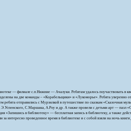
иотеке — филиале с.п.Нижние — Ачалуки. Ребятам удалось поучаствовать в кве
зделены на две команды – «Корабельщики» и «Лукоморье». Ребята уверенно от
тем ребята отправились с Мурзилкой в путешествие по сказкам «Сказочная мул
 Э.Успенского, С.Маршака, А.Роу и др. А также провели с детьми арт — пазл «
ция «Запишись в библиотеку» — бесплатная запись в библиотеку, а также дейс
 за интересно проведенное время в библиотеке и с собой взяли на ночь книги 