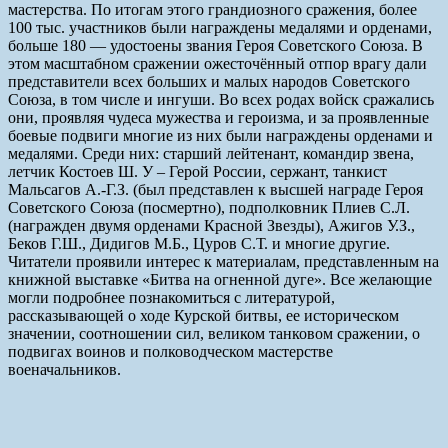
мастерства. По итогам этого грандиозного сражения, более
100 тыс. участников были награждены медалями и орденами,
больше 180 — удостоены звания Героя Советского Союза. В
этом масштабном сражении ожесточённый отпор врагу дали
представители всех больших и малых народов Советского
Союза, в том числе и ингуши. Во всех родах войск сражались
они, проявляя чудеса мужества и героизма, и за проявленные
боевые подвиги многие из них были награждены орденами и
медалями. Среди них: старший лейтенант, командир звена,
летчик Костоев Ш. У – Герой России, сержант, танкист
Мальсагов А.-Г.З. (был представлен к высшей награде Героя
Советского Союза (посмертно), подполковник Плиев С.Л.
(награжден двумя орденами Красной Звезды), Ажигов У.З.,
Беков Г.Ш., Дидигов М.Б., Цуров С.Т. и многие другие.
Читатели проявили интерес к материалам, представленным на
книжной выставке «Битва на огненной дуге». Все желающие
могли подробнее познакомиться с литературой,
рассказывающей о ходе Курской битвы, ее историческом
значении, соотношении сил, великом танковом сражении, о
подвигах воинов и полководческом мастерстве
военачальников.