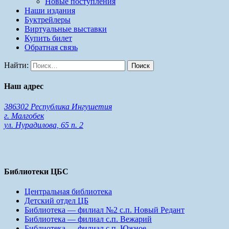
Новые поступления
Наши издания
Буктрейлеры
Виртуальные выставки
Купить билет
Обратная связь
Найти:
Наш адрес
386302 Республика Ингушетия
г. Малгобек
ул. Нурадилова, 65 п. 2
Библиотеки ЦБС
Центральная библиотека
Детский отдел ЦБ
Библиотека — филиал №2 с.п. Новый Редант
Библиотека — филиал с.п. Вежарий
Библиотека — филиал с.п. Южное