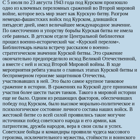
С 5 июля по 23 августа 1943 года под Курском произошло
одно из ключевых переломных сражений во Второй мировой
войне, которое весь мир знает как Курскую битву. Разгром
немецко-фашистских войск под Курском, длившийся
пятьдесят дней, имел величайшее международное значение.
По ожесточению и упорству борьбы Курская битва не имела
себе равных. В детском отделе Центральной библиотеки
прошел военно-исторический час «Курский перелом».
Библиотекарь начала встречу рассказом о военно-
стратегическом значении Курской битвы. Это сражение
окончательно предопределило исход Великой Отечественной,
а вместе с ней и исход Второй Мировой войны. В ходе
мероприятия ребята узнали о главных этапах Курской битвы и
беспримерном героизме защитников Отечества,
участвовавших в ней. Это было самое крупное танковое
сражение в истории. В сражениях на Курской дуге принимали
участия более шести тысяч танков. Такого в мировой истории
еще не было. Одним из решающих факторов, обеспечивших
победу под Курском, было высокое морально-политическое и
психологическое состояние личного состава наших войск. В
жестокой битве со всей силой проявились такие могучие
источники побед советского народа и его армии, как
патриотизм, дружба народов, вера в свои силы и успех.
Советские бойцы и командиры проявили чудеса массового
героизма, исключительного мужества, стойкости и воинского