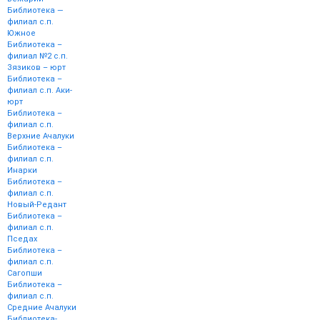
Библиотека —
филиал с.п.
Южное
Библиотека –
филиал №2 с.п.
Зязиков – юрт
Библиотека –
филиал с.п. Аки-
юрт
Библиотека –
филиал с.п.
Верхние Ачалуки
Библиотека –
филиал с.п.
Инарки
Библиотека –
филиал с.п.
Новый-Редант
Библиотека –
филиал с.п.
Пседах
Библиотека –
филиал с.п.
Сагопши
Библиотека –
филиал с.п.
Средние Ачалуки
Библиотека-