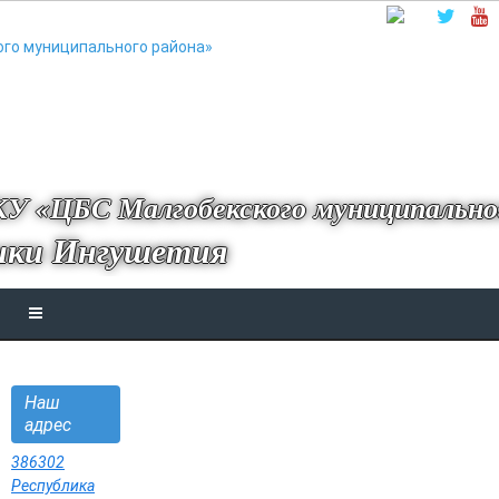
У «ЦБС Малгобекского муниципально
ики Ингушетия
Наш
адрес
386302
Республика