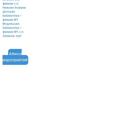
филиал с.п.
Нижние Ачалуки
Детская
библиотека –
филиал №1
Модельная
библиотека —
филиал №1 с.п.
Зязиков- юрт
Афиша
мероприятий