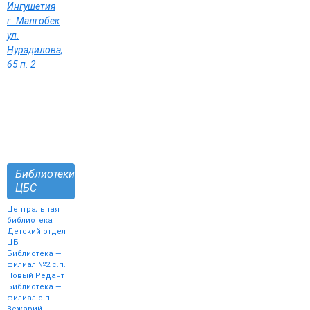
Ингушетия
г. Малгобек
ул.
Нурадилова,
65 п. 2
Библиотеки
ЦБС
Центральная
библиотека
Детский отдел
ЦБ
Библиотека —
филиал №2 с.п.
Новый Редант
Библиотека —
филиал с.п.
Вежарий