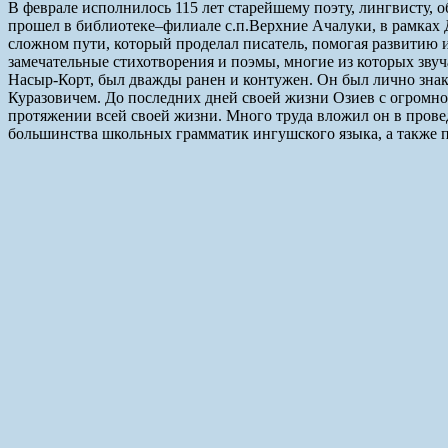
В феврале исполнилось 115 лет старейшему поэту, лингвисту,
прошел в библиотеке–филиале с.п.Верхние Ачалуки, в рамках 
сложном пути, который проделал писатель, помогая развитию 
замечательные стихотворения и поэмы, многие из которых звуч
Насыр-Корт, был дважды ранен и контужен. Он был лично зн
Куразовичем. До последних дней своей жизни Озиев с огромной
протяжении всей своей жизни. Много труда вложил он в прове
большинства школьных грамматик ингушского языка, а также п