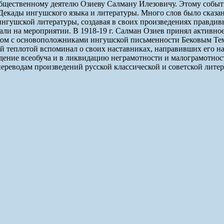
 общественному деятелю Озиеву Салману Илезовичу. Этому событ
Декады ингушского языка и литературы. Много слов было сказан
ингушской литературы, создавая в своих произведениях правдив
али на мероприятии. В 1918-19 г. Салман Озиев принял активно
аком с основоположниками ингушской письменности Бековым Т
 теплотой вспоминал о своих наставниках, направивших его на 
дение всеобуча и в ликвидацию неграмотности и малограмотност
ереводам произведений русской классической и советской лите