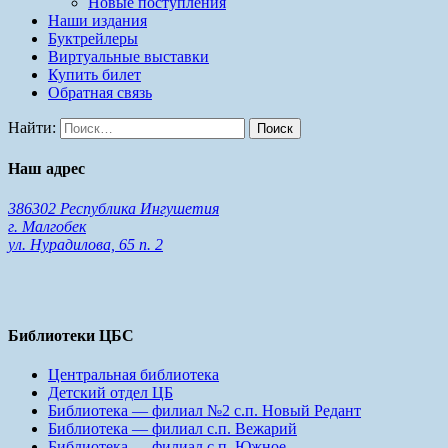
Новые поступления
Наши издания
Буктрейлеры
Виртуальные выставки
Купить билет
Обратная связь
Найти:
Наш адрес
386302 Республика Ингушетия
г. Малгобек
ул. Нурадилова, 65 п. 2
Библиотеки ЦБС
Центральная библиотека
Детский отдел ЦБ
Библиотека — филиал №2 с.п. Новый Редант
Библиотека — филиал с.п. Вежарий
Библиотека — филиал с.п. Южное