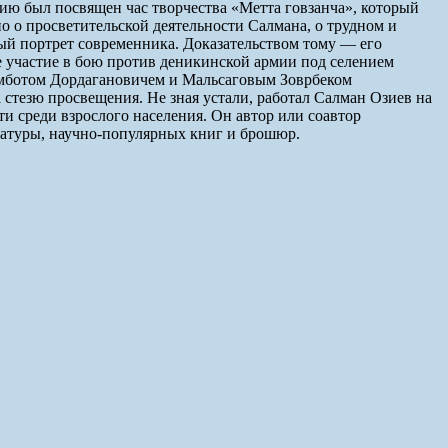
ию был посвящен час творчества «Метта говзанча», который
о о просветительской деятельности Салмана, о трудном и
ый портрет современника. Доказательством тому — его
е участие в бою против деникинской армии под селением
емботом Дордагановичем и Мальсаговым Зоврбеком
стезю просвещения. Не зная устали, работал Салман Озиев на
и среди взрослого населения. Он автор или соавтор
ратуры, научно-популярных книг и брошюр.