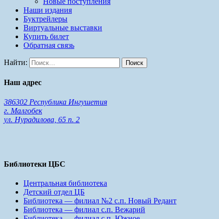
Новые поступления
Наши издания
Буктрейлеры
Виртуальные выставки
Купить билет
Обратная связь
Найти:
Наш адрес
386302 Республика Ингушетия
г. Малгобек
ул. Нурадилова, 65 п. 2
Библиотеки ЦБС
Центральная библиотека
Детский отдел ЦБ
Библиотека — филиал №2 с.п. Новый Редант
Библиотека — филиал с.п. Вежарий
Библиотека — филиал с.п. Южное