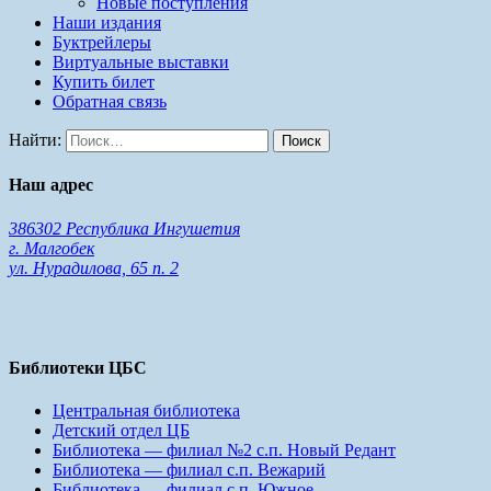
Новые поступления
Наши издания
Буктрейлеры
Виртуальные выставки
Купить билет
Обратная связь
Найти:
Наш адрес
386302 Республика Ингушетия
г. Малгобек
ул. Нурадилова, 65 п. 2
Библиотеки ЦБС
Центральная библиотека
Детский отдел ЦБ
Библиотека — филиал №2 с.п. Новый Редант
Библиотека — филиал с.п. Вежарий
Библиотека — филиал с.п. Южное