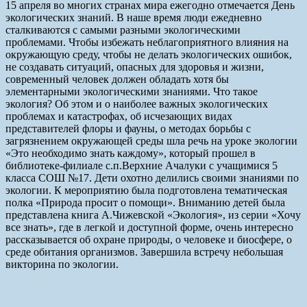
15 апреля во многих странах мира ежегодно отмечается День
экологических знаний. В наше время люди ежедневно
сталкиваются с самыми разными экологическими
проблемами. Чтобы избежать неблагоприятного влияния на
окружающую среду, чтобы не делать экологических ошибок,
не создавать ситуаций, опасных для здоровья и жизни,
современный человек должен обладать хотя бы
элементарными экологическими знаниями. Что такое
экология? Об этом и о наиболее важных экологических
проблемах и катастрофах, об исчезающих видах
представителей флоры и фауны, о методах борьбы с
загрязнением окружающей среды шла речь на уроке экологии
«Это необходимо знать каждому», который прошел в
библиотеке-филиале с.п.Верхние Ачалуки с учащимися 5
класса СОШ №17. Дети охотно делились своими знаниями по
экологии. К мероприятию была подготовлена тематическая
полка «Природа просит о помощи». Вниманию детей была
представлена книга А.Чижевской «Экология», из серии «Хочу
все знать», где в легкой и доступной форме, очень интересно
рассказывается об охране природы, о человеке и биосфере, о
среде обитания организмов. Завершила встречу небольшая
викторина по экологии.