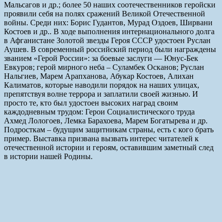
Мальсагов и др.; более 50 наших соотечественников геройски
проявили себя на полях сражений Великой Отечественной
войны. Среди них: Борис Гудантов, Мурад Оздоев, Ширвани
Костоев и др.. В ходе выполнения интернационального долга
в Афганистане Золотой звезды Героя СССР удостоен Руслан
Аушев. В современный российский период были награждены
званием «Герой России»: за боевые заслуги — Юнус-Бек
Евкуров; герой мирного неба – Суламбек Осканов; Руслан
Нальгиев, Марем Арапханова, Абукар Костоев, Алихан
Калиматов, которые наводили порядок на наших улицах,
препятствуя волне террора и заплатили своей жизнью. И
просто те, кто был удостоен высоких наград своим
каждодневным трудом: Герои Социалистического труда
Ахмед Лологоев, Лемка Барахоева, Марем Богатырева и др.
Подросткам – будущим защитникам страны, есть с кого брать
пример. Выставка призвана вызвать интерес читателей к
отечественной истории и героям, оставившим заметный след
в истории нашей Родины.