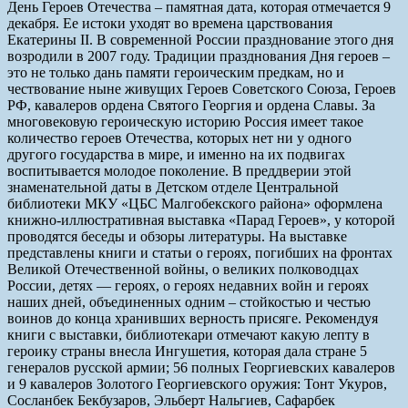
День Героев Отечества – памятная дата, которая отмечается 9
декабря. Ее истоки уходят во времена царствования
Екатерины II. В современной России празднование этого дня
возродили в 2007 году. Традиции празднования Дня героев –
это не только дань памяти героическим предкам, но и
чествование ныне живущих Героев Советского Союза, Героев
РФ, кавалеров ордена Святого Георгия и ордена Славы. За
многовековую героическую историю Россия имеет такое
количество героев Отечества, которых нет ни у одного
другого государства в мире, и именно на их подвигах
воспитывается молодое поколение. В преддверии этой
знаменательной даты в Детском отделе Центральной
библиотеки МКУ «ЦБС Малгобекского района» оформлена
книжно-иллюстративная выставка «Парад Героев», у которой
проводятся беседы и обзоры литературы. На выставке
представлены книги и статьи о героях, погибших на фронтах
Великой Отечественной войны, о великих полководцах
России, детях — героях, о героях недавних войн и героях
наших дней, объединенных одним – стойкостью и честью
воинов до конца хранивших верность присяге. Рекомендуя
книги с выставки, библиотекари отмечают какую лепту в
героику страны внесла Ингушетия, которая дала стране 5
генералов русской армии; 56 полных Георгиевских кавалеров
и 9 кавалеров Золотого Георгиевского оружия: Тонт Укуров,
Сосланбек Бекбузаров, Эльберт Нальгиев, Сафарбек