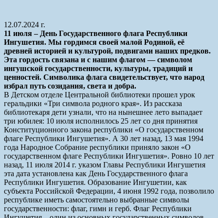
12.07.2024 г.
11 июля – День Государственного флага Республики
Ингушетия. Мы гордимся своей малой Родиной, её
древней историей и культурой, подвигами наших предков.
Эта гордость связана и с нашим флагом — символом
ингушской государственности, культуры, традиций и
ценностей. Символика флага свидетельствует, что народ
избрал путь созидания, света и добра.
В Детском отделе Центральной библиотеки прошел урок
геральдики «Три символа родного края». Из рассказа
библиотекаря дети узнали, что на нынешнее лето выпадает
три юбилея: 10 июля исполнилось 25 лет со дня принятия
Конституционного закона республики «О государственном
флаге Республики Ингушетия». А 30 лет назад, 13 мая 1994
года Народное Собрание республики приняло закон «О
государственном флаге Республики Ингушетия». Ровно 10 лет
назад, 11 июля 2014 г. указом Главы Республики Ингушетия
эта дата установлена как День Государственного флага
Республики Ингушетия. Образование Ингушетии, как
субъекта Российской Федерации, 4 июня 1992 года, позволило
республике иметь самостоятельно выбранные символы
государственности: флаг, гимн и герб. Флаг Республики
Ингушетия – один из основных государственных символов,