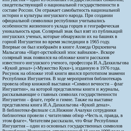
свидетельствующий о национальной государственности в
составе России. Он отражает самобытность национальной
истории и культуры ингушского народа. При создании
официальной символики республики учитывались
особенности жизненного уклада горцев и географическая
уникальность края. Солярный знак был взят из публикаций
ингушских ученых, которые обнаружили их на башнях в
горной Ингушетии во время экспедиции в 1965 году.
Впервые он был изображён в книге Ахмеда Орцхоевича
Мальсагова «Нарт-орстхойский эпос вайнахов». Вскоре
солярный знак появился на обложке книги рассказов
известного ингушского ученого, профессора И.А.Дахкильгова
«Кукий денал» («Мужество Куки»), изданную в 1976 года.
Рисунок на обложке этой книги явился прототипом знамени
Республики Ингушетия. В ходе мероприятия библиотекарь
провела обзор книжной выставки «Символ вечности – флаг
Ингушетии», на которой представлены книги и журналы,
рассказывающие о главных символах государственности
Ингушетии – флаге, гербе и гимне. Также на выставке
представлена книга И.А.Дахкильгова «Кукий денал».
В библиотеке-филиале с.п.Нижние Ачалуки сотрудники
библиотеки провели с читателями обзор «Честь и, правда, в
этом флаге». Читателям рассказали, что Флаг Республики
Ингушетия – один из основных государственных символов