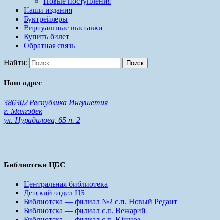
Новые поступления
Наши издания
Буктрейлеры
Виртуальные выставки
Купить билет
Обратная связь
Найти:
Наш адрес
386302 Республика Ингушетия
г. Малгобек
ул. Нурадилова, 65 п. 2
Библиотеки ЦБС
Центральная библиотека
Детский отдел ЦБ
Библиотека — филиал №2 с.п. Новый Редант
Библиотека — филиал с.п. Вежарий
Библиотека — филиал с.п. Южное