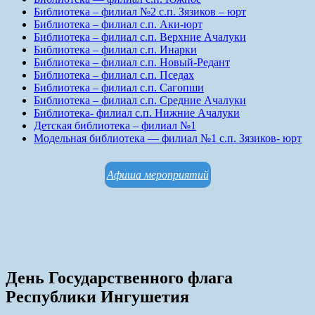
Библиотека – филиал №2 с.п. Зязиков – юрт
Библиотека – филиал с.п. Аки-юрт
Библиотека – филиал с.п. Верхние Ачалуки
Библиотека – филиал с.п. Инарки
Библиотека – филиал с.п. Новый-Редант
Библиотека – филиал с.п. Пседах
Библиотека – филиал с.п. Сагопши
Библиотека – филиал с.п. Средние Ачалуки
Библиотека- филиал с.п. Нижние Ачалуки
Детская библиотека – филиал №1
Модельная библиотека — филиал №1 с.п. Зязиков- юрт
Афиша мероприятий
День Государственного флага
Республики Ингушетия