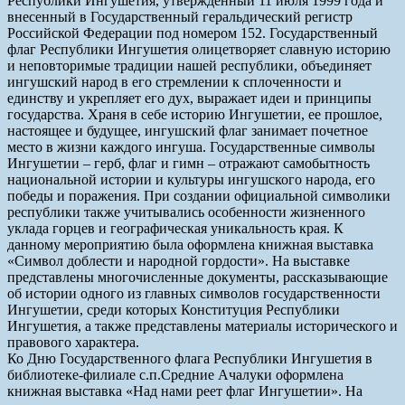
Республики Ингушетия, утвержденный 11 июля 1999 года и
внесенный в Государственный геральдический регистр
Российской Федерации под номером 152. Государственный
флаг Республики Ингушетия олицетворяет славную историю
и неповторимые традиции нашей республики, объединяет
ингушский народ в его стремлении к сплоченности и
единству и укрепляет его дух, выражает идеи и принципы
государства. Храня в себе историю Ингушетии, ее прошлое,
настоящее и будущее, ингушский флаг занимает почетное
место в жизни каждого ингуша. Государственные символы
Ингушетии – герб, флаг и гимн – отражают самобытность
национальной истории и культуры ингушского народа, его
победы и поражения. При создании официальной символики
республики также учитывались особенности жизненного
уклада горцев и географическая уникальность края. К
данному мероприятию была оформлена книжная выставка
«Символ доблести и народной гордости». На выставке
представлены многочисленные документы, рассказывающие
об истории одного из главных символов государственности
Ингушетии, среди которых Конституция Республики
Ингушетия, а также представлены материалы исторического и
правового характера.
Ко Дню Государственного флага Республики Ингушетия в
библиотеке-филиале с.п.Средние Ачалуки оформлена
книжная выставка «Над нами реет флаг Ингушетии». На