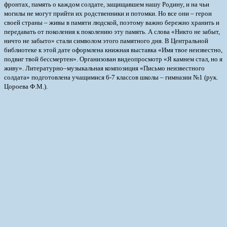
фронтах, память о каждом солдате, защищавшем нашу Родину, и на чьи
могилы не могут прийти их родственники и потомки. Но все они – герои
своей страны – живы в памяти людской, поэтому важно бережно хранить и
передавать от поколения к поколению эту память. А слова «Никто не забыт,
ничто не забыто» стали символом этого памятного дня.
В Центральной
библиотеке к этой дате оформлена книжная выставка «Имя твое неизвестно,
подвиг твой бессмертен». Организован видеопросмотр «Я камнем стал, но я
живу». Литературно–музыкальная композиция «Письмо неизвестного
солдата» подготовлена учащимися 6-7 классов школы – гимназии №1 (рук.
Цороева Ф.М.).