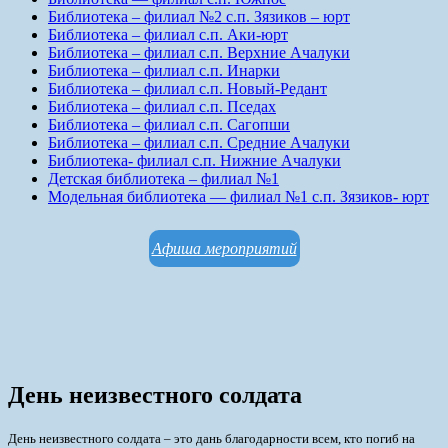
Библиотека – филиал №2 с.п. Зязиков – юрт
Библиотека – филиал с.п. Аки-юрт
Библиотека – филиал с.п. Верхние Ачалуки
Библиотека – филиал с.п. Инарки
Библиотека – филиал с.п. Новый-Редант
Библиотека – филиал с.п. Пседах
Библиотека – филиал с.п. Сагопши
Библиотека – филиал с.п. Средние Ачалуки
Библиотека- филиал с.п. Нижние Ачалуки
Детская библиотека – филиал №1
Модельная библиотека — филиал №1 с.п. Зязиков- юрт
Афиша мероприятий
День неизвестного солдата
День неизвестного солдата – это дань благодарности всем, кто погиб на