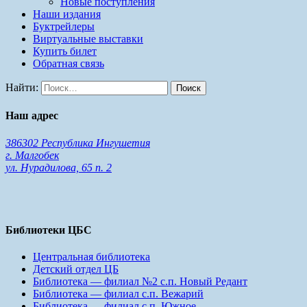
Новые поступления
Наши издания
Буктрейлеры
Виртуальные выставки
Купить билет
Обратная связь
Найти:
Наш адрес
386302 Республика Ингушетия
г. Малгобек
ул. Нурадилова, 65 п. 2
Библиотеки ЦБС
Центральная библиотека
Детский отдел ЦБ
Библиотека — филиал №2 с.п. Новый Редант
Библиотека — филиал с.п. Вежарий
Библиотека — филиал с.п. Южное