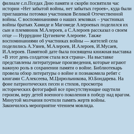
филиале с.п.Пседах Дню памяти и скорби посвятили час
истории «Нет забытой войны, нет забытых героев», куда были
приглашены потомки участников Великой Отечественной
войны. С воспоминаниями о наших земляках – участниках
войны братьях Хамиде и Магомеде Алероевых поделился их
сын и племянник М.Алероев, а С.Алероев рассказал о своем
отце — Нуррудине Цугиевиче Алероеве. Также
воспоминаниями об участниках войны — жителей села
поделились А.Узиев, М.Алероев, И.Алероев, И.Мусаев,
И.Алероев. Памятной дате была посвящена книжная выставка
«В этот день солдатом стала вся страна». На выставке
представлены литературные произведения, которые играют
важную роль в сохранении памяти о войне. Библиотекарь
провела обзор литературы о войне и познакомила ребят с
книгами С.Алексеева, М.Цирюльникова, Ю.Бондарева. На
фоне патриотических песен и стихов, просмотра
исторических фотографий все присутствующие ощутили
героизм, веру детей военного поколения в победу над врагом.
Минутой молчания почтили память жертв войны.
Закончилось мероприятие чтением мовлида.