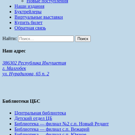
Новые поступления
Наши издания
Буктрейлеры
Виртуальные выставки
Купить билет
Обратная связь
Найти:
Наш адрес
386302 Республика Ингушетия
г. Малгобек
ул. Нурадилова, 65 п. 2
Библиотеки ЦБС
Центральная библиотека
Детский отдел ЦБ
Библиотека — филиал №2 с.п. Новый Редант
Библиотека — филиал с.п. Вежарий
Библиотека — филиал с.п. Южное