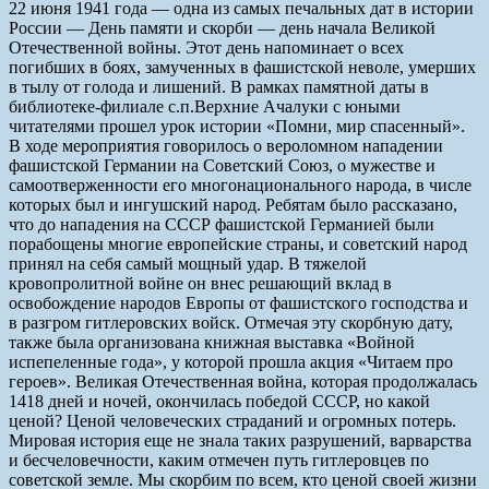
22 июня 1941 года — одна из самых печальных дат в истории
России — День памяти и скорби — день начала Великой
Отечественной войны. Этот день напоминает о всех
погибших в боях, замученных в фашистской неволе, умерших
в тылу от голода и лишений. В рамках памятной даты в
библиотеке-филиале с.п.Верхние Ачалуки с юными
читателями прошел урок истории «Помни, мир спасенный».
В ходе мероприятия говорилось о вероломном нападении
фашистской Германии на Советский Союз, о мужестве и
самоотверженности его многонационального народа, в числе
которых был и ингушский народ. Ребятам было рассказано,
что до нападения на СССР фашистской Германией были
порабощены многие европейские страны, и советский народ
принял на себя самый мощный удар. В тяжелой
кровопролитной войне он внес решающий вклад в
освобождение народов Европы от фашистского господства и
в разгром гитлеровских войск. Отмечая эту скорбную дату,
также была организована книжная выставка «Войной
испепеленные года», у которой прошла акция «Читаем про
героев». Великая Отечественная война, которая продолжалась
1418 дней и ночей, окончилась победой СССР, но какой
ценой? Ценой человеческих страданий и огромных потерь.
Мировая история еще не знала таких разрушений, варварства
и бесчеловечности, каким отмечен путь гитлеровцев по
советской земле. Мы скорбим по всем, кто ценой своей жизни