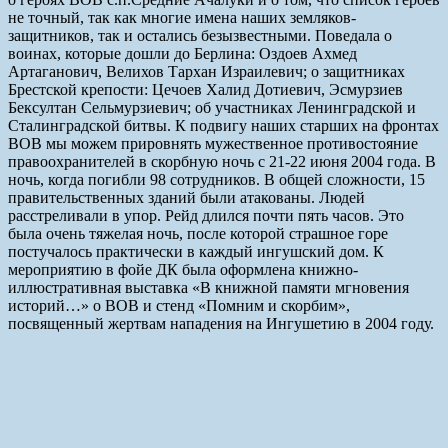
не точный, так как многие имена наших земляков-
защитников, так и остались безызвестными. Поведала о
воинах, которые дошли до Берлина: Оздоев Ахмед
Артаганович, Велихов Тархан Израилевич; о защитниках
Брестской крепости: Цечоев Халид Дотиевич, Эсмурзиев
Бексултан Сельмурзиевич; об участниках Ленинградской и
Сталинградской битвы. К подвигу наших старших на фронтах
ВОВ мы можем прировнять мужественное противостояние
правоохранителей в скорбную ночь с 21-22 июня 2004 года. В
ночь, когда погибли 98 сотрудников. В общей сложности, 15
правительственных зданий были атакованы. Людей
расстреливали в упор. Рейд длился почти пять часов. Это
была очень тяжелая ночь, после которой страшное горе
постучалось практически в каждый ингушский дом. К
мероприятию в фойе ДК была оформлена книжно-
иллюстративная выставка «В книжной памяти мгновения
историй…» о ВОВ и стенд «Помним и скорбим»,
посвященный жертвам нападения на Ингушетию в 2004 году.