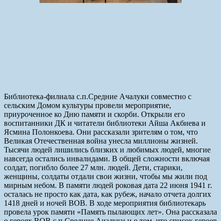
Библиотека-филиала с.п.Средние Ачалуки совместно с
сельским Домом культуры провели мероприятие,
приуроченное ко Дню памяти и скорби. Открыли его
воспитанники ДК и читатели библиотеки Айша Акбиева и
Ясмина Полонкоева. Они рассказали зрителям о том, что
Великая Отечественная война унесла миллионы жизней.
Тысячи людей лишились близких и любимых людей, многие
навсегда остались инвалидами. В общей сложности включая
солдат, погибло более 27 млн. людей. Дети, старики,
женщины, солдаты отдали свои жизни, чтобы мы жили под
мирным небом. В памяти людей роковая дата 22 июня 1941 г.
осталась не просто как дата, как рубеж, начало отчета долгих
1418 дней и ночей ВОВ. В ходе мероприятия библиотекарь
провела урок памяти «Память пылающих лет». Она рассказала
о героях ВОВ с.п.Средние Ачалуки и о том, что список героев