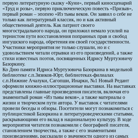
первую литературную сказку «Куни», первый киносценарий
«Труд и розы», первую приключенческую повесть «Призыв»,
первый роман – эпопею «Из тьмы веков. Он заявил о себе не
только как литературный классик, но и как активный
общественный деятель. Как патриот своего
многострадального народа, он приложил немало усилий на
тернистом пути восстановления попранных прав и свобод
ингушского народа, обретения им своей государственности.
Участники мероприятия не только слушали, но и с
удовольствием читали отрывки из его произведений, а также
стихи известных поэтов, посвященных Идрису Муртузовичу
Базоркину.
Ко Дню памяти Идриса Муртузовича Базоркина в модельной
библиотеке с.п.Зязиков-Юрт, библиотеках-филиалах
с.п.Нижние Ачалуки, Сагопши, Инарки, №1 Новый Редант
оформили книжно-иллюстрационные выставки. На выставках
представлены главные произведения писателя, включая его
знаменитый роман «Из тьмы веков», а также материалы о
жизни и творческом пути автора. У выставок с читателями
провели беседы и обзоры. Посетители могут познакомиться с
публицистикой Базоркина и литературоведческими статьями,
раскрывающими его вклад в национальную культуру. В ходе
мероприятия читателя познакомили с биографией писателя,
становлением творчества, а также с его знаменитыми
произведениями, рассказали о значимости одного из самых