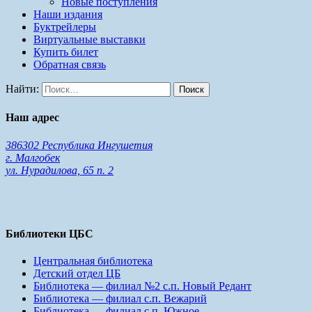
Новые поступления
Наши издания
Буктрейлеры
Виртуальные выставки
Купить билет
Обратная связь
Найти:
Наш адрес
386302 Республика Ингушетия
г. Малгобек
ул. Нурадилова, 65 п. 2
Библиотеки ЦБС
Центральная библиотека
Детский отдел ЦБ
Библиотека — филиал №2 с.п. Новый Редант
Библиотека — филиал с.п. Вежарий
Библиотека — филиал с.п. Южное