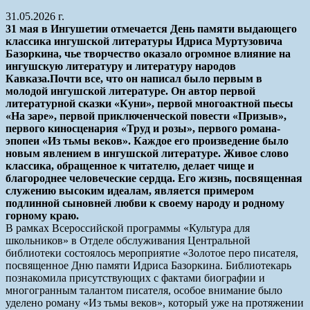
31.05.2026 г.
31 мая в Ингушетии отмечается День памяти выдающего
классика ингушской литературы Идриса Муртузовича
Базоркина, чье творчество оказало огромное влияние на
ингушскую литературу и литературу народов
Кавказа.Почти все, что он написал было первым в
молодой ингушской литературе. Он автор первой
литературной сказки «Куни», первой многоактной пьесы
«На заре», первой приключенческой повести «Призыв»,
первого киносценария «Труд и розы», первого романа-
эпопеи «Из тьмы веков». Каждое его произведение было
новым явлением в ингушской литературе. Живое слово
классика, обращенное к читателю, делает чище и
благороднее человеческие сердца. Его жизнь, посвященная
служению высоким идеалам, является примером
подлинной сыновней любви к своему народу и родному
горному краю.
В рамках Всероссийской программы «Культура для
школьников» в Отделе обслуживания Центральной
библиотеки состоялось мероприятие «Золотое перо писателя,
посвященное Дню памяти Идриса Базоркина. Библиотекарь
познакомила присутствующих с фактами биографии и
многогранным талантом писателя, особое внимание было
уделено роману «Из тьмы веков», который уже на протяжении