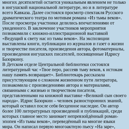
многих десятилетий остается уникальным явлением не только
в ингушской национальной литературе, но и в литературе
всего Кавказа. Далее состоялся просмотр спектакля Русского
драматического театра по мотивам романа «Из тьмы веков».
После просмотра участники делились впечатлениями от
увиденного. В заключение участников мероприятия
познакомили с книжно-иллюстрационной выставкой
«Ведущий к свету нас из тьмы веков». На экспозиции
выставлены книги, публикации из журналов и газет о жизни
и творчестве писателя, произведения автора, фотоматериалы,
произведения ингушских писателей, посвященные Идрису
Базоркину.
В Детском отделе Центральной библиотеки состоялся
литературный час «Твое перо, рассеяв тьму веков, к истокам
нашу память возвращает». Библиотекарь рассказала
присутствующим о сложном жизненном пути литератора,
познакомила с произведениями автора и материалами,
связанными с жизнью и творчеством писателя,
представленными на книжной выставке «Великий сын своего
народа». Идрис Базоркин – человек разносторонних знаний,
который оставил после себя бесценное наследие. Он автор
более 100 литературных произведений и публикаций, среди
которых главное место занимает непревзойдённый роман-
эпопея «Из тьмы веков», переведённый на многие языки
мира. Он написал первую многоактную пьесу «На заре»,