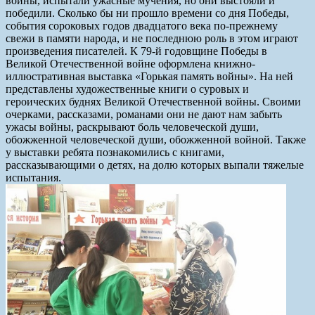
войны, испытали ужасные мучения, но они выстояли и
победили. Сколько бы ни прошло времени со дня Победы,
события сороковых годов двадцатого века по-прежнему
свежи в памяти народа, и не последнюю роль в этом играют
произведения писателей. К 79-й годовщине Победы в
Великой Отечественной войне оформлена книжно-
иллюстративная выставка «Горькая память войны». На ней
представлены художественные книги о суровых и
героических буднях Великой Отечественной войны. Своими
очерками, рассказами, романами они не дают нам забыть
ужасы войны, раскрывают боль человеческой души,
обожженной человеческой души, обожженной войной. Также
у выставки ребята познакомились с книгами,
рассказывающими о детях, на долю которых выпали тяжелые
испытания.