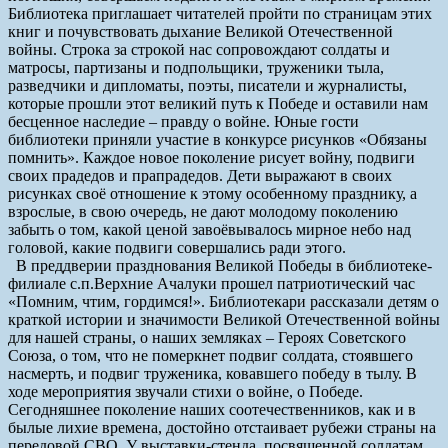
Библиотека приглашает читателей пройти по страницам этих
книг и почувствовать дыхание Великой Отечественной
войны. Строка за строкой нас сопровождают солдаты и
матросы, партизаны и подпольщики, труженики тыла,
разведчики и дипломаты, поэты, писатели и журналисты,
которые прошли этот великий путь к Победе и оставили нам
бесценное наследие – правду о войне. Юные гости
библиотеки приняли участие в конкурсе рисунков «Обязаны
помнить». Каждое новое поколение рисует войну, подвиги
своих прадедов и прапрадедов. Дети выражают в своих
рисунках своё отношение к этому особенному празднику, а
взрослые, в свою очередь, не дают молодому поколению
забыть о том, какой ценой завоёвывалось мирное небо над
головой, какие подвиги совершались ради этого.
В преддверии празднования Великой Победы в библиотеке-
филиале с.п.Верхние Ачалуки прошел патриотический час
«Помним, чтим, гордимся!». Библиотекари рассказали детям о
краткой истории и значимости Великой Отечественной войны
для нашей страны, о наших земляках – Героях Советского
Союза, о том, что не померкнет подвиг солдата, стоявшего
насмерть, и подвиг труженика, ковавшего победу в тылу. В
ходе мероприятия звучали стихи о войне, о Победе.
Сегодняшнее поколение наших соотечественников, как и в
былые лихие времена, достойно отстаивает рубежи страны на
передовой СВО. У выставки-стенда, посвященной солдатам