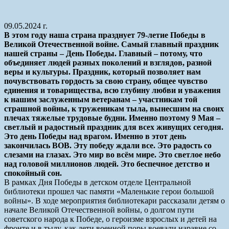
09.05.2024 г.
В этом году наша страна празднует 79-летие Победы в
Великой Отечественной войне. Самый главный праздник
нашей страны – День Победы. Главный – потому, что
объединяет людей разных поколений и взглядов, разной
веры и культуры. Праздник, который позволяет нам
почувствовать гордость за свою страну, общее чувство
единения и товарищества, всю глубину любви и уважения
к нашим заслуженным ветеранам – участникам той
страшной войны, к труженикам тыла, вынесшим на своих
плечах тяжелые трудовые будни. Именно поэтому 9 Мая –
светлый и радостный праздник для всех живущих сегодня.
Это день Победы над врагом. Именно в этот день
закончилась ВОВ. Эту победу ждали все. Это радость со
слезами на глазах. Это мир во всём мире. Это светлое небо
над головой миллионов людей. Это беспечное детство и
спокойный сон.
В рамках Дня Победы в детском отделе Центральной
библиотеки прошел час памяти «Маленькие герои большой
войны». В ходе мероприятия библиотекари рассказали детям о
начале Великой Отечественной войны, о долгом пути
советского народа к Победе, о героизме взрослых и детей на
фронте и в тылу, как дети военной поры воевали наравне со