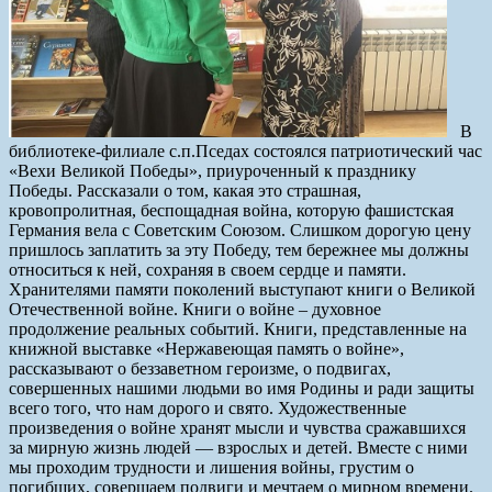
В
библиотеке-филиале с.п.Пседах состоялся патриотический час
«Вехи Великой Победы», приуроченный к празднику
Победы. Рассказали о том, какая это страшная,
кровопролитная, беспощадная война, которую фашистская
Германия вела с Советским Союзом. Слишком дорогую цену
пришлось заплатить за эту Победу, тем бережнее мы должны
относиться к ней, сохраняя в своем сердце и памяти.
Хранителями памяти поколений выступают книги о Великой
Отечественной войне. Книги о войне – духовное
продолжение реальных событий. Книги, представленные на
книжной выставке «Нержавеющая память о войне»,
рассказывают о беззаветном героизме, о подвигах,
совершенных нашими людьми во имя Родины и ради защиты
всего того, что нам дорого и свято. Художественные
произведения о войне хранят мысли и чувства сражавшихся
за мирную жизнь людей — взрослых и детей. Вместе с ними
мы проходим трудности и лишения войны, грустим о
погибших, совершаем подвиги и мечтаем о мирном времени.