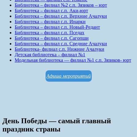
Библиотека – филиал №2 с.п. Зязиков – юрт
Библиотека – филиал с.п. Аки-юрт
Библиотека – филиал с.п. Верхние Ачалуки
Библиотека – филиал с.п. Инарки
Библиотека – филиал с.п. Новый-Редант
Библиотека – филиал с.п. Пседах
Библиотека – филиал с.п. Сагопши
Библиотека – филиал с.п. Средние Ачалуки
Библиотека- филиал с.п. Нижние Ачалуки
Детская библиотека – филиал №1
Модельная библиотека — филиал №1 с.п. Зязиков- юрт
Афиша мероприятий
День Победы — самый главный
праздник страны