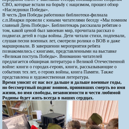
СВО, которые встали на борьбу с нацизмом, прошел обзор
«Наследники Победы».
В честь Дня Победы работники библиотеки-филиала
с.п.Инарки провели с юными читателями беседу «Мы помним
славный День Победы». Библиотекарь рассказала ребятам о
том, какой ценой был завоеван мир, прочитала рассказ о
подвигах детей в годы войны. Дети читали стихи, подпевали,
слушая песни военных лет, смотрели ролики о ВОВ и даже
маршировали. В завершении мероприятия ребята
познакомились с книгами, представленными на выставке
«Великая поступь Победы». Вниманию читателей
предлагается обширная литература о Великой Отечественной
войне: книги о городах-героях, книги, рассказывающие о
событиях тех лет, о героях войны, книга Памяти. Также
представлена и художественная литература.
Время уносит от нас все дальше и дальше военные годы,
но бессмертный подвиг воинов, принявших смерть во имя
жизни, во имя свободы, независимости и чести любимой
Родины будет жить всегда в наших сердцах.