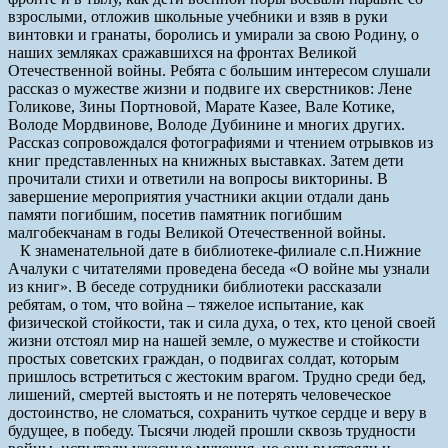
взрослыми, отложив школьные учебники и взяв в руки
винтовки и гранаты, боролись и умирали за свою Родину, о
наших земляках сражавшихся на фронтах Великой
Отечественной войны. Ребята с большим интересом слушали
рассказ о мужестве жизни и подвиге их сверстников: Лене
Голикове, Зины Портновой, Марате Казее, Вале Котике,
Володе Мордвинове, Володе Дубинине и многих других.
Рассказ сопровождался фотографиями и чтением отрывков из
книг представленных на книжных выставках. Затем дети
прочитали стихи и ответили на вопросы викторины. В
завершение мероприятия участники акции отдали дань
памяти погибшим, посетив памятник погибшим
малгобекчанам в годы Великой Отечественной войны.
К знаменательной дате в библиотеке-филиале с.п.Нижние
Ачалуки с читателями проведена беседа «О войне мы узнали
из книг». В беседе сотрудники библиотеки рассказали
ребятам, о том, что война – тяжелое испытание, как
физической стойкости, так и сила духа, о тех, кто ценой своей
жизни отстоял мир на нашей земле, о мужестве и стойкости
простых советских граждан, о подвигах солдат, которым
пришлось встретиться с жестоким врагом. Трудно среди бед,
лишений, смертей выстоять и не потерять человеческое
достоинство, не сломаться, сохранить чуткое сердце и веру в
будущее, в победу. Тысячи людей прошли сквозь трудности