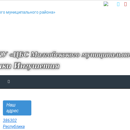
У «ЦБС Малгобекского муниципально
ики Ингушетия
Наш
адрес
386302
Республика