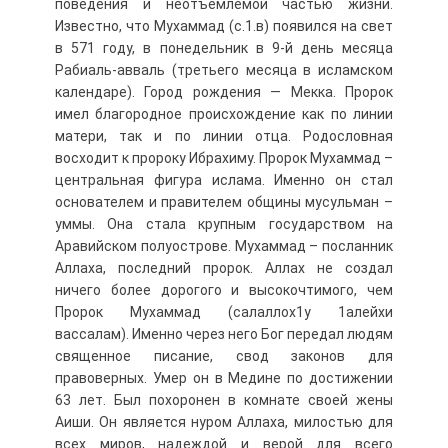
поведения и неотъемлемой частью жизни.
Известно, что Мухаммад (с.1.в) появился на свет
в 571 году, в понедельник в 9-й день месяца
Рабиаль-авваль (третьего месяца в исламском
календаре). Город рождения — Мекка. Пророк
имел благородное происхождение как по линии
матери, так и по линии отца. Родословная
восходит к пророку Ибрахиму. Пророк Мухаммад –
центральная фигура ислама. Именно он стал
основателем и правителем общины мусульман –
уммы. Она стала крупным государством на
Аравийском полуострове. Мухаммад – посланник
Аллаха, последний пророк. Аллах не создал
ничего более дорогого и высокочтимого, чем
Пророк Мухаммад (салаллох1у 1алейхи
вассалам). Именно через него Бог передал людям
священное писание, свод законов для
правоверных. Умер он в Медине по достижении
63 лет. Был похоронен в комнате своей жены
Аиши. Он является нуром Аллаха, милостью для
всех миров, надеждой и верой для всего