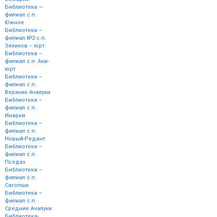
Библиотека —
филиал с.п.
Южное
Библиотека –
филиал №2 с.п.
Зязиков – юрт
Библиотека –
филиал с.п. Аки-
юрт
Библиотека –
филиал с.п.
Верхние Ачалуки
Библиотека –
филиал с.п.
Инарки
Библиотека –
филиал с.п.
Новый-Редант
Библиотека –
филиал с.п.
Пседах
Библиотека –
филиал с.п.
Сагопши
Библиотека –
филиал с.п.
Средние Ачалуки
Библиотека-