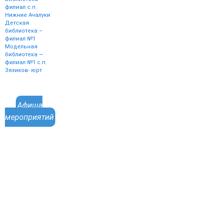
филиал с.п.
Нижние Ачалуки
Детская
библиотека –
филиал №1
Модельная
библиотека —
филиал №1 с.п.
Зязиков- юрт
Афиша
мероприятий