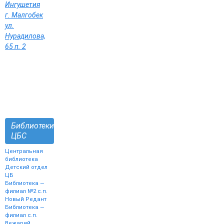
Ингушетия
г. Малгобек
ул.
Нурадилова,
65 п. 2
Библиотеки
ЦБС
Центральная
библиотека
Детский отдел
ЦБ
Библиотека —
филиал №2 с.п.
Новый Редант
Библиотека —
филиал с.п.
Вежарий