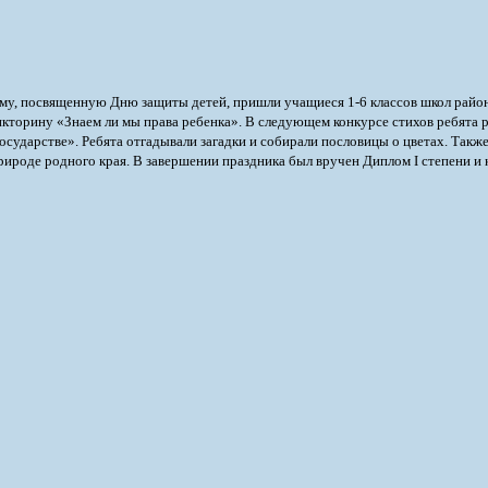
му, посвященную Дню защиты детей, пришли учащиеся 1-6 классов школ райо
икторину «Знаем ли мы права ребенка». В следующем конкурсе стихов ребята р
государстве». Ребята отгадывали загадки и собирали пословицы о цветах. Так
и природе родного края. В завершении праздника был вручен Диплом I степен