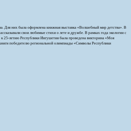
на. Для них была оформлена книжная выставка «Волшебный мир детства». В
ассказывали свои любимые стихи о лете и дружбе. В рамках года экологии с
же к 25-летию Республики Ингушетия была проведена викторина «Моя
и и книги победителю региональной олимпиады «Символы Республики