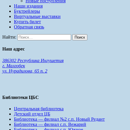
Новые поступления
Наши издания
Буктрейлеры
Виртуальные выставки
Купить билет
Обратная связь
Найти:
Наш адрес
386302 Республика Ингушетия
г. Малгобек
ул. Нурадилова, 65 п. 2
Библиотеки ЦБС
Центральная библиотека
Детский отдел ЦБ
Библиотека — филиал №2 с.п. Новый Редант
Библиотека — филиал с.п. Вежарий
Библиотека — филиал с.п. Южное