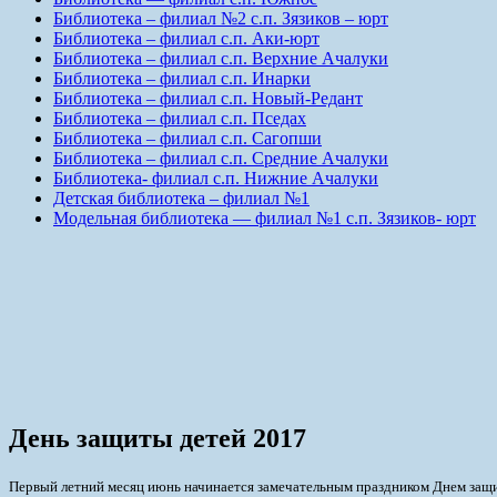
Библиотека – филиал №2 с.п. Зязиков – юрт
Библиотека – филиал с.п. Аки-юрт
Библиотека – филиал с.п. Верхние Ачалуки
Библиотека – филиал с.п. Инарки
Библиотека – филиал с.п. Новый-Редант
Библиотека – филиал с.п. Пседах
Библиотека – филиал с.п. Сагопши
Библиотека – филиал с.п. Средние Ачалуки
Библиотека- филиал с.п. Нижние Ачалуки
Детская библиотека – филиал №1
Модельная библиотека — филиал №1 с.п. Зязиков- юрт
День защиты детей 2017
Первый летний месяц июнь начинается замечательным праздником Днем защ