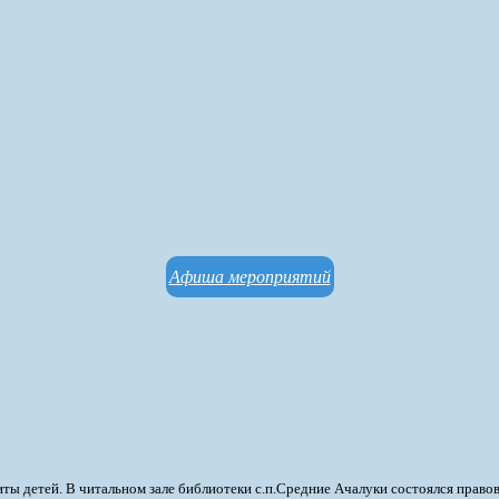
Афиша мероприятий
иты детей.
В читальном зале библиотеки с.п.Средние Ачалуки состоялся правово