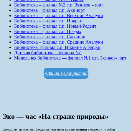
Библиотека – филиал №2 с.п. Зязиков – юрт
Библиотека – филиал с.п. Аки-юрт
Библиотека – филиал с.п. Верхние Ачалуки
Библиотека – филиал с.п. Инарки
Библиотека – филиал с.п. Новый-Редант
Библиотека – филиал с.п. Пседах
Библиотека – филиал с.п. Сагопши
Библиотека – филиал с.п. Средние Ачалуки
Библиотека- филиал с.п. Нижние Ачалуки
Детская библиотека – филиал №1
Модельная библиотека — филиал №1 с.п. Зязиков- юрт
Афиша мероприятий
Эко — час «На страже природы»
Каждому из нас необходимы элементарные знания экологии, чтобы