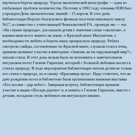
научиться беречь природу. Угроза экологической катастрофы — одна из
глобальных проблем человечества. Поэтому в 1992 году членами ООН был
учрежден День экологических знаний – 15 апреля.
В этот день
библиотекари Верхне-Ачалукского филиала посетили начальную школу
№17, и совместно с учительницей Чемхильговой Р.А., проводя эко — час
«На страже природы», рассказали детям о значении слова «экология», о
взаимосвязи всего живого на земле, о Красной книге Ингушетии, о
необходимости любить и беречь нашу прекрасную природу. Ребята
смотрели слайды, составленные по Красной книге, слушали голоса птиц,
приняли активное участие в викторине «Знаешь ли ты окружающий мир?»,
читали стихи. В этот день нельзя было не вспомнить о замечательном
ингушском поэте Гагиеве Гирихане, который с большой любовью воспел в
стихах природу. В ходе мероприятия библиотекари читали детям не только
его стихи о природе, но и сказку «Красавица муха». Надо отметить, что ко
дню рождения поэта в библиотеке была организована книжная выставка
«Его поэзия – дар небес». Завершая встречу, библиотекари приняли
участие в акции «Посади дерево» и, в память о Гагиеве Гирихане, вместе с
детьми, посадили столь любимую им ингушскую вишню.