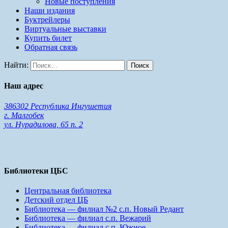
Новые поступления
Наши издания
Буктрейлеры
Виртуальные выставки
Купить билет
Обратная связь
Найти:
Наш адрес
386302 Республика Ингушетия
г. Малгобек
ул. Нурадилова, 65 п. 2
Библиотеки ЦБС
Центральная библиотека
Детский отдел ЦБ
Библиотека — филиал №2 с.п. Новый Редант
Библиотека — филиал с.п. Вежарий
Библиотека — филиал с.п. Южное