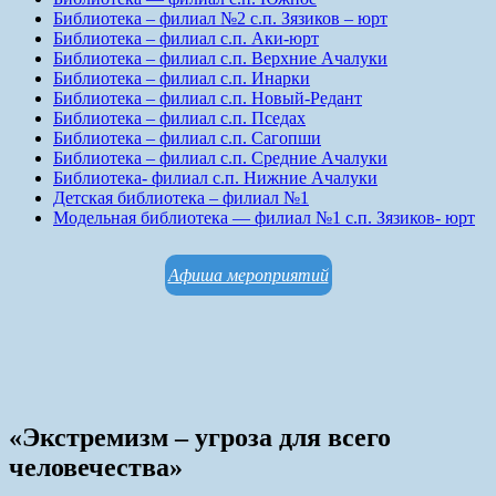
Библиотека – филиал №2 с.п. Зязиков – юрт
Библиотека – филиал с.п. Аки-юрт
Библиотека – филиал с.п. Верхние Ачалуки
Библиотека – филиал с.п. Инарки
Библиотека – филиал с.п. Новый-Редант
Библиотека – филиал с.п. Пседах
Библиотека – филиал с.п. Сагопши
Библиотека – филиал с.п. Средние Ачалуки
Библиотека- филиал с.п. Нижние Ачалуки
Детская библиотека – филиал №1
Модельная библиотека — филиал №1 с.п. Зязиков- юрт
Афиша мероприятий
«Экстремизм – угроза для всего
человечества»