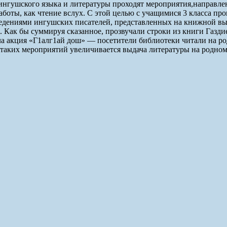
ингушского языка и литературы проходят мероприятия,направле
работы, как чтение вслух. С этой целью с учащимися 3 класса про
ведениями ингушских писателей, представленных на книжной в
и. Как бы суммируя сказанное, прозвучали строки из книги Газд
ла акция «Г1алг1ай дош» — посетители библиотеки читали на ро
е таких мероприятий увеличивается выдача литературы на родном