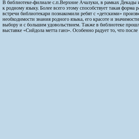
В библиотеке-филиале с.п.Верхние Ачалуки, в рамках Декады 
к родному языку. Более всего этому способствует такая форма 
встречи библиотекари познакомили ребят с «детскими» произ
необходимости знания родного языка, его красоте и значимост
выбору и с большим удовольствием. Также в библиотеке прош
выставке «Сийдола метта ганз». Особенно радует то, что посл