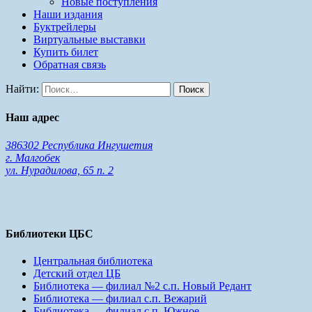
Новые поступления
Наши издания
Буктрейлеры
Виртуальные выставки
Купить билет
Обратная связь
Найти:
Наш адрес
386302 Республика Ингушетия
г. Малгобек
ул. Нурадилова, 65 п. 2
Библиотеки ЦБС
Центральная библиотека
Детский отдел ЦБ
Библиотека — филиал №2 с.п. Новый Редант
Библиотека — филиал с.п. Вежарий
Библиотека — филиал с.п. Южное