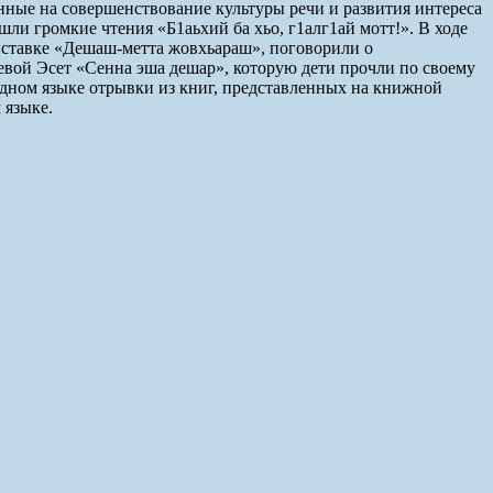
нные на совершенствование культуры речи и развития интереса
шли громкие чтения «Б1аьхий ба хьо, г1алг1ай мотт!». В ходе
ыставке «Дешаш-метта жовхьараш», поговорили о
иевой Эсет «Сенна эша дешар», которую дети прочли по своему
дном языке отрывки из книг, представленных на книжной
 языке.