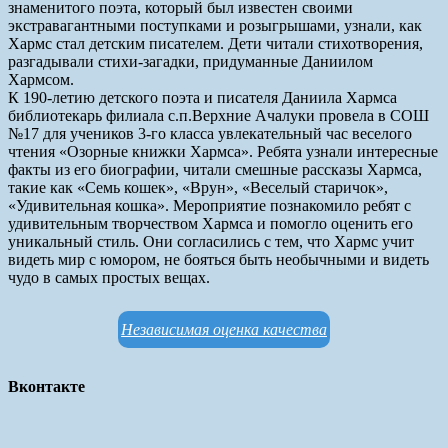
знаменитого поэта, который был известен своими
экстравагантными поступками и розыгрышами, узнали, как
Хармс стал детским писателем. Дети читали стихотворения,
разгадывали стихи-загадки, придуманные Даниилом
Хармсом.
К 190-летию детского поэта и писателя Даниила Хармса
библиотекарь филиала с.п.Верхние Ачалуки провела в СОШ
№17 для учеников 3-го класса увлекательный час веселого
чтения «Озорные книжки Хармса». Ребята узнали интересные
факты из его биографии, читали смешные рассказы Хармса,
такие как «Семь кошек», «Врун», «Веселый старичок»,
«Удивительная кошка». Мероприятие познакомило ребят с
удивительным творчеством Хармса и помогло оценить его
уникальный стиль. Они согласились с тем, что Хармс учит
видеть мир с юмором, не бояться быть необычными и видеть
чудо в самых простых вещах.
Независимая оценка качества
Вконтакте