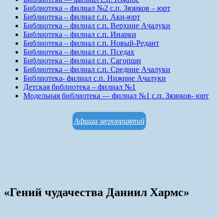
Библиотека – филиал №2 с.п. Зязиков – юрт
Библиотека – филиал с.п. Аки-юрт
Библиотека – филиал с.п. Верхние Ачалуки
Библиотека – филиал с.п. Инарки
Библиотека – филиал с.п. Новый-Редант
Библиотека – филиал с.п. Пседах
Библиотека – филиал с.п. Сагопши
Библиотека – филиал с.п. Средние Ачалуки
Библиотека- филиал с.п. Нижние Ачалуки
Детская библиотека – филиал №1
Модельная библиотека — филиал №1 с.п. Зязиков- юрт
Афиша мероприятий
«Гений чудачества Даниил Хармс»