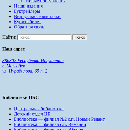
Новые поступления
Наши издания
Буктрейлеры
Виртуальные выставки
Купить билет
Обратная связь
Найти:
Наш адрес
386302 Республика Ингушетия
г. Малгобек
ул. Нурадилова, 65 п. 2
Библиотеки ЦБС
Центральная библиотека
Детский отдел ЦБ
Библиотека — филиал №2 с.п. Новый Редант
Библиотека — филиал с.п. Вежарий
Библиотека — филиал с.п. Южное