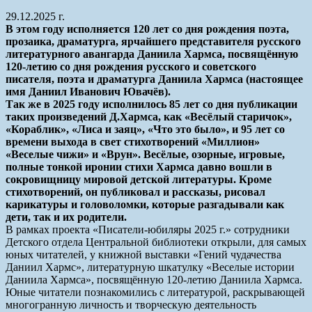
29.12.2025 г.
В этом году исполняется 120 лет со дня рождения поэта,
прозаика, драматурга, ярчайшего представителя русского
литературного авангарда Даниила Хармса, посвящённую
120-летию со дня рождения русского и советского
писателя, поэта и драматурга Даниила Хармса (настоящее
имя Даниил Иванович Ювачёв).
Так же в 2025 году исполнилось 85 лет со дня публикации
таких произведений Д.Хармса, как «Весёлый старичок»,
«Кораблик», «Лиса и заяц», «Что это было», и 95 лет со
времени выхода в свет стихотворений «Миллион»
«Веселые чижи» и «Врун». Весёлые, озорные, игровые,
полные тонкой иронии стихи Хармса давно вошли в
сокровищницу мировой детской литературы. Кроме
стихотворений, он публиковал и рассказы, рисовал
карикатуры и головоломки, которые разгадывали как
дети, так и их родители.
В рамках проекта «Писатели-юбиляры 2025 г.» сотрудники
Детского отдела Центральной библиотеки открыли, для самых
юных читателей, у книжной выставки «Гений чудачества
Даниил Хармс», литературную шкатулку «Веселые истории
Даниила Хармса», посвящённую 120-летию Даниила Хармса.
Юные читатели познакомились с литературой, раскрывающей
многогранную личность и творческую деятельность