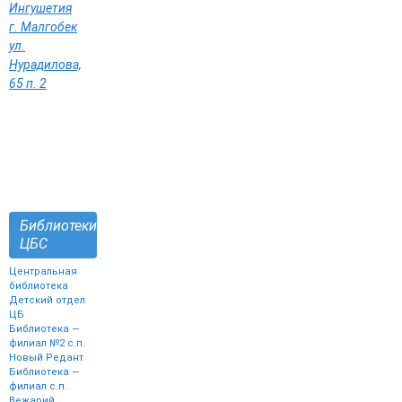
Ингушетия
г. Малгобек
ул.
Нурадилова,
65 п. 2
Библиотеки
ЦБС
Центральная
библиотека
Детский отдел
ЦБ
Библиотека —
филиал №2 с.п.
Новый Редант
Библиотека —
филиал с.п.
Вежарий