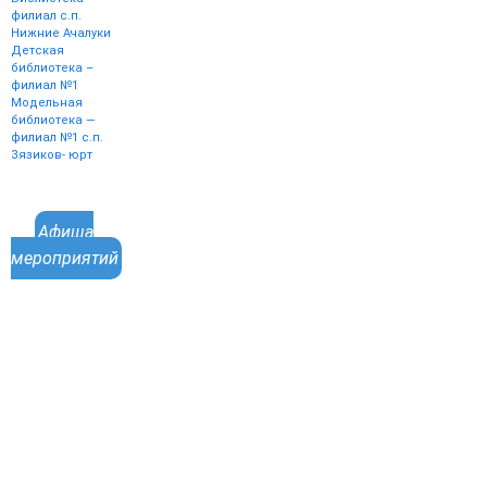
филиал с.п.
Нижние Ачалуки
Детская
библиотека –
филиал №1
Модельная
библиотека —
филиал №1 с.п.
Зязиков- юрт
Афиша
мероприятий