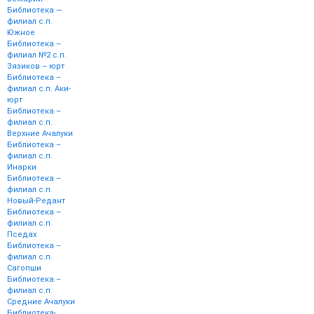
Библиотека —
филиал с.п.
Южное
Библиотека –
филиал №2 с.п.
Зязиков – юрт
Библиотека –
филиал с.п. Аки-
юрт
Библиотека –
филиал с.п.
Верхние Ачалуки
Библиотека –
филиал с.п.
Инарки
Библиотека –
филиал с.п.
Новый-Редант
Библиотека –
филиал с.п.
Пседах
Библиотека –
филиал с.п.
Сагопши
Библиотека –
филиал с.п.
Средние Ачалуки
Библиотека-