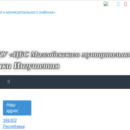
У «ЦБС Малгобекского муниципально
ики Ингушетия
Наш
адрес
386302
Республика