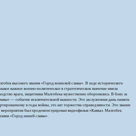
лгобек высокого звания «Город воинской славы».
В ходе исторического
какое важное военно-политическое в стратегическом значение имела
сходство врага, защитники Малгобека мужественно оборонялись. В боях за
славы» — событие исключительной важности. Это заслуженная дань памяти
тированному в годы войны, это акт торжества справедливости. Это звание
де мероприятия был продемонстрирован видеофильм «Кавказ. Малгобек.
тавки «Город нашей славы».