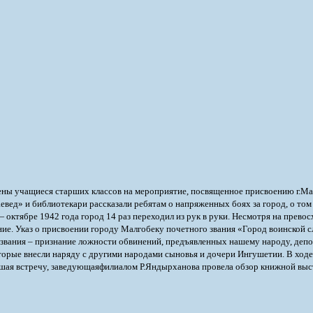
шены учащиеся старших классов на мероприятие, посвященное присвоению г.Ма
ед» и библиотекари рассказали ребятам о напряженных боях за город, о том 
 октябре 1942 года город 14 раз переходил из рук в руки. Несмотря на прево
е. Указ о присвоении городу Малгобеку почетного звания «Город воинской 
звания – признание ложности обвинений, предъявленных нашему народу, депор
 которые внесли наряду с другими народами сыновья и дочери Ингушетии. В хо
ршая встречу, заведующаяфилиалом Р.Яндырханова провела обзор книжной выс