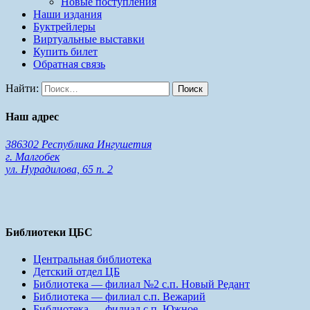
Новые поступления
Наши издания
Буктрейлеры
Виртуальные выставки
Купить билет
Обратная связь
Найти:
Наш адрес
386302 Республика Ингушетия
г. Малгобек
ул. Нурадилова, 65 п. 2
Библиотеки ЦБС
Центральная библиотека
Детский отдел ЦБ
Библиотека — филиал №2 с.п. Новый Редант
Библиотека — филиал с.п. Вежарий
Библиотека — филиал с.п. Южное