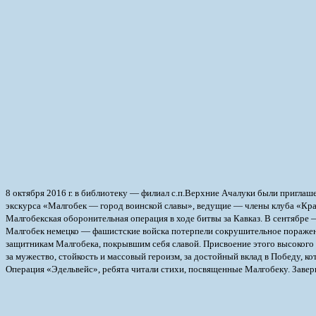
8 октября 2016 г. в библиотеку — филиал с.п.Верхние Ачалуки были пригла
экскурса «Малгобек — город воинской славы», ведущие — члены клуба «Краев
Малгобекская оборонительная операция в ходе битвы за Кавказ. В сентябре —
Малгобек немецко — фашистские войска потерпели сокрушительное поражени
защитникам Малгобека, покрывшим себя славой. Присвоение этого высокого 
за мужество, стойкость и массовый героизм, за достойный вклад в Победу,
Операция «Эдельвейс», ребята читали стихи, посвященные Малгобеку. Заве