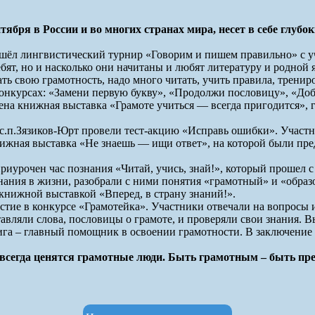
ября в России и во многих странах мира, несет в себе глуб
шёл лингвистический турнир «Говорим и пишем правильно» с у
ят, но и насколько они начитаны и любят литературу и родной яз
ь свою грамотность, надо много читать, учить правила, трениро
нкурсах: «Замени первую букву», «Продолжи пословицу», «Добав
ена книжная выставка «Грамоте учиться — всегда пригодится», 
.п.Зязиков-Юрт провели тест-акцию «Исправь ошибки». Участни
жная выставка «Не знаешь — ищи ответ», на которой были пред
приурочен час познания «Читай, учись, знай!», который прошел
нания в жизни, разобрали с ними понятия «грамотный» и «образ
 книжной выставкой «Вперед, в страну знаний!».
тие в конкурсе «Грамотейка». Участники отвечали на вопросы 
авляли слова, пословицы о грамоте, и проверяли свои знания. 
нига – главный помощник в освоении грамотности. В заключение 
ве всегда ценятся грамотные люди. Быть грамотным – быть п