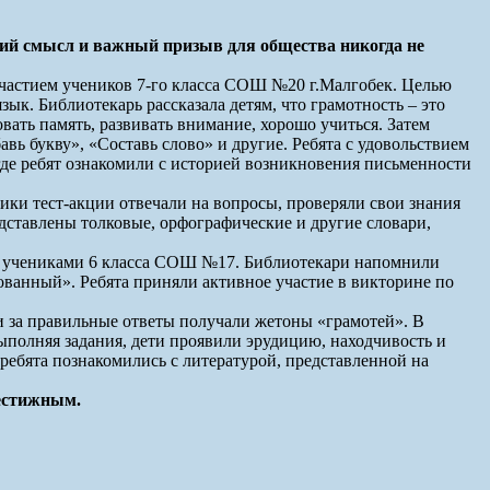
окий смысл и важный призыв для общества никогда не
частием учеников 7-го класса СОШ №20 г.Малгобек. Целью
ык. Библиотекарь рассказала детям, что грамотность – это
вать память, развивать внимание, хорошо учиться. Затем
ь букву», «Составь слово» и другие. Ребята с удовольствием
где ребят ознакомили с историей возникновения письменности
ки тест-акции отвечали на вопросы, проверяли свои знания
ставлены толковые, орфографические и другие словари,
 с учениками 6 класса СОШ №17. Библиотекари напомнили
ованный». Ребята приняли активное участие в викторине по
и за правильные ответы получали жетоны «грамотей». В
Выполняя задания, дети проявили эрудицию, находчивость и
ребята познакомились с литературой, представленной на
рестижным.