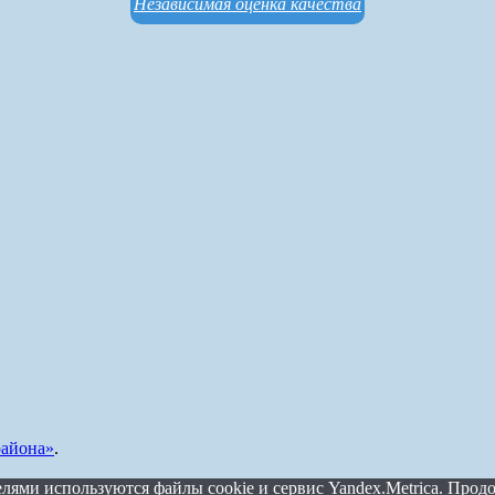
Независимая оценка качества
айона»
.
лями используются файлы cookie и сервис Yandex.Metrica. Продо