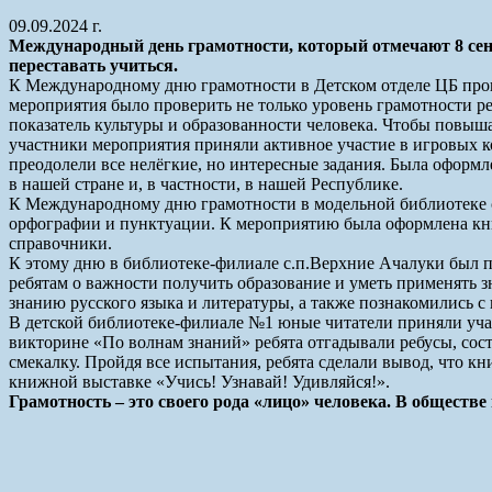
09.09.2024 г.
Международный день грамотности, который отмечают 8 сент
переставать учиться.
К Международному дню грамотности в Детском отделе ЦБ про
мероприятия было проверить не только уровень грамотности реб
показатель культуры и образованности человека. Чтобы повышат
участники мероприятия приняли активное участие в игровых ко
преодолели все нелёгкие, но интересные задания. Была оформл
в нашей стране и, в частности, в нашей Республике.
К Международному дню грамотности в модельной библиотеке с
орфографии и пунктуации. К мероприятию была оформлена кни
справочники.
К этому дню в библиотеке-филиале с.п.Верхние Ачалуки был 
ребятам о важности получить образование и уметь применять з
знанию русского языка и литературы, а также познакомились с
В детской библиотеке-филиале №1 юные читатели приняли учас
викторине «По волнам знаний» ребята отгадывали ребусы, сост
смекалку. Пройдя все испытания, ребята сделали вывод, что к
книжной выставке «Учись! Узнавай! Удивляйся!».
Грамотность – это своего рода «лицо» человека. В общест