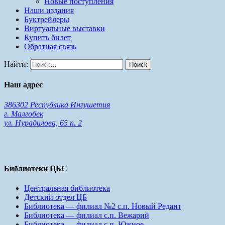
Новые поступления
Наши издания
Буктрейлеры
Виртуальные выставки
Купить билет
Обратная связь
Найти:
Наш адрес
386302 Республика Ингушетия
г. Малгобек
ул. Нурадилова, 65 п. 2
Библиотеки ЦБС
Центральная библиотека
Детский отдел ЦБ
Библиотека — филиал №2 с.п. Новый Редант
Библиотека — филиал с.п. Вежарий
Библиотека — филиал с.п. Южное