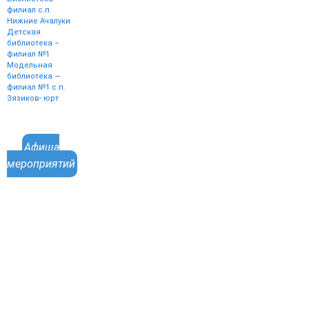
филиал с.п.
Нижние Ачалуки
Детская
библиотека –
филиал №1
Модельная
библиотека —
филиал №1 с.п.
Зязиков- юрт
Афиша
мероприятий