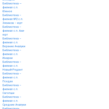
Библиотека —
филиал с.п.
Южное
Библиотека –
филиал №2 с.п.
Зязиков – юрт
Библиотека –
филиал с.п. Аки-
юрт
Библиотека –
филиал с.п.
Верхние Ачалуки
Библиотека –
филиал с.п.
Инарки
Библиотека –
филиал с.п.
Новый-Редант
Библиотека –
филиал с.п.
Пседах
Библиотека –
филиал с.п.
Сагопши
Библиотека –
филиал с.п.
Средние Ачалуки
Библиотека-