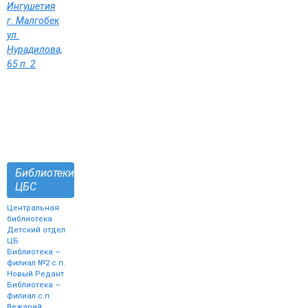
Ингушетия
г. Малгобек
ул.
Нурадилова,
65 п. 2
Библиотеки
ЦБС
Центральная
библиотека
Детский отдел
ЦБ
Библиотека —
филиал №2 с.п.
Новый Редант
Библиотека —
филиал с.п.
Вежарий