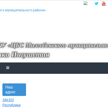
У «ЦБС Малгобекского муниципально
ики Ингушетия
Наш
адрес
386302
Республика