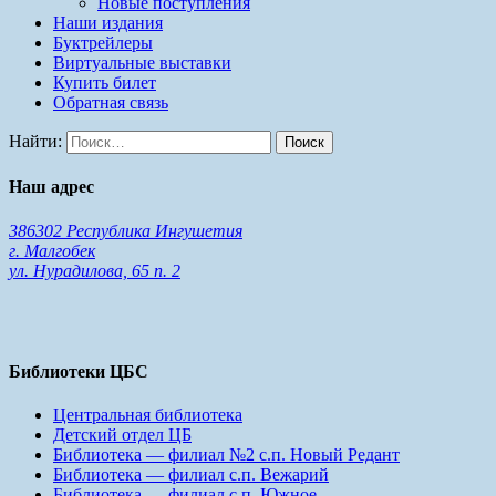
Новые поступления
Наши издания
Буктрейлеры
Виртуальные выставки
Купить билет
Обратная связь
Найти:
Наш адрес
386302 Республика Ингушетия
г. Малгобек
ул. Нурадилова, 65 п. 2
Библиотеки ЦБС
Центральная библиотека
Детский отдел ЦБ
Библиотека — филиал №2 с.п. Новый Редант
Библиотека — филиал с.п. Вежарий
Библиотека — филиал с.п. Южное