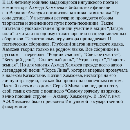
К 110-летнему юбилею выдающегося ингушского поэта и
композитора Ахмеда Хамхоева в библиотеке-филиале
с.п.Верхние Ачалуки организована книжная выставка “Гу
сона дегаца”. У выставки регулярно проводятся обзоры
творчества и жизненного пути поэта-песенника. Также
читатели с удовольствием приняли участие в акции “Дагара
илли” и читали по одному стихотворению из представленных
сборников. Талантливому перу автора принадлежат 11
поэтических сборников. Глубокий знаток ингушского языка,
Хамхоев творил только на родном языке. Все сборники на
русском — переводы. “Родник счастья”, ”Светлое счастье”,
“Бегущий день”, “Солнечный день”, “Утро в горах”,”Радость
земная”. Но для многих Ахмед Хамхоев прежде всего автор
легендарной песни “Лорса Лида”, которая впервые прозвучала
в далеком Казахстане. Поэзия Хамхоева, несмотря на его
личную трагедию, вся как бы пронизана солнечным светом.
Частый гость в его доме, Сергей Михалков подарил поэту
свой томик стихов с подписью “Самому зрячему из зрячих,
вечно поющей струне — Ахмеду Хамхоеву». В 1997 г. имя
А.Э.Хамхоева было присвоено Ингушской государственной
филармонии.