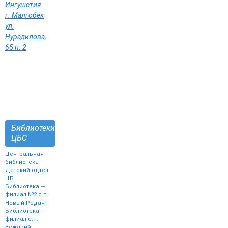
Ингушетия
г. Малгобек
ул.
Нурадилова,
65 п. 2
Библиотеки
ЦБС
Центральная
библиотека
Детский отдел
ЦБ
Библиотека —
филиал №2 с.п.
Новый Редант
Библиотека —
филиал с.п.
Вежарий