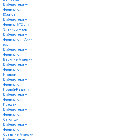
Библиотека —
филиал с.п.
Южное
Библиотека –
филиал №2 с.п.
Зязиков – юрт
Библиотека –
филиал с.п. Аки-
юрт
Библиотека –
филиал с.п.
Верхние Ачалуки
Библиотека –
филиал с.п.
Инарки
Библиотека –
филиал с.п.
Новый-Редант
Библиотека –
филиал с.п.
Пседах
Библиотека –
филиал с.п.
Сагопши
Библиотека –
филиал с.п.
Средние Ачалуки
Библиотека-