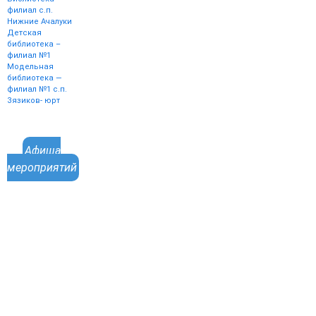
филиал с.п.
Нижние Ачалуки
Детская
библиотека –
филиал №1
Модельная
библиотека —
филиал №1 с.п.
Зязиков- юрт
Афиша
мероприятий