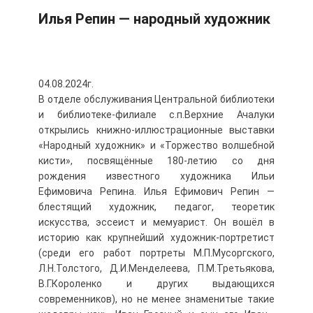
Илья Репин — народный художник
04.08.2024г.
В отделе обслуживания Центральной библиотеки
и библиотеке-филиале с.п.Верхние Ачалуки
открылись книжно-иллюстрационные выставки
«Народный художник» и «Торжество волшебной
кисти», посвящённые 180-летию со дня
рождения известного художника Ильи
Ефимовича Репина. Илья Ефимович Репин —
блестящий художник, педагог, теоретик
искусства, эссеист и мемуарист. Он вошёл в
историю как крупнейший художник-портретист
(среди его работ портреты М.П.Мусоргского,
Л.Н.Толстого, Д.И.Менделеева, П.М.Третьякова,
В.Г.Короленко и других выдающихся
современников), но не менее знаменитые такие