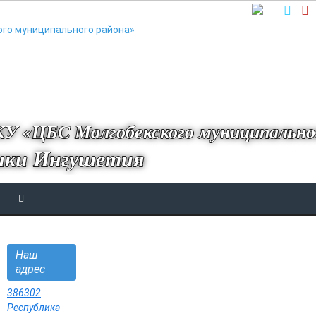
У «ЦБС Малгобекского муниципально
ики Ингушетия
Наш
адрес
386302
Республика