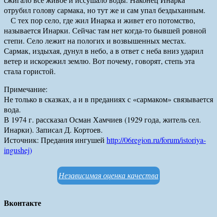
отрубил голову сармака, но тут же и сам упал бездыханным.
С тех пор село, где жил Инарка и живет его потомство,
называется Инарки. Сейчас там нет когда-то бывшей ровной
степи. Село лежит на пологих и возвышенных местах.
Сармак, издыхая, дунул в небо, а в ответ с неба вниз ударил
ветер и искорежил землю. Вот почему, говорят, степь эта
стала гористой.
Примечание:
Не только в сказках, а и в преданиях с «сармаком» связывается
вода.
В 1974 г. рассказал Осман Хамчиев (1929 года, житель сел.
Инарки). Записал Д. Кортоев.
Источник: Предания ингушей
http://06region.ru/forum/istoriya-
ingushej
)
Независимая оценка качества
Вконтакте