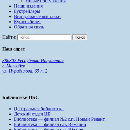
Новые поступления
Наши издания
Буктрейлеры
Виртуальные выставки
Купить билет
Обратная связь
Найти:
Наш адрес
386302 Республика Ингушетия
г. Малгобек
ул. Нурадилова, 65 п. 2
Библиотеки ЦБС
Центральная библиотека
Детский отдел ЦБ
Библиотека — филиал №2 с.п. Новый Редант
Библиотека — филиал с.п. Вежарий
Библиотека — филиал с.п. Южное