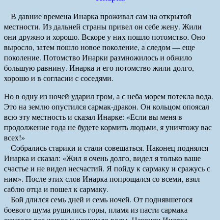
В давние времена Инарка проживал сам на открытой
местности. Из дальней страны привел он себе жену. Жили
они дружно и хорошо. Вскоре у них пошло потомство. Оно
выросло, затем пошло новое поколение, а следом — еще
поколение. Потомство Инарки размножилось и обжило
большую равнину. Инарка и его потомство жили долго,
хорошо и в согласии с соседями.
Но в одну из ночей ударил гром, а с неба морем потекла вода.
Это на землю опустился сармак-дракон. Он кольцом опоясал
всю эту местность и сказал Инарке: «Если вы меня в
продолжение года не будете кормить людьми, я уничтожу вас
всех!»
Собрались старики и стали совещаться. Наконец поднялся
Инарка и сказал: «Жил я очень долго, видел я только ваше
счастье и не видел несчастий. Я пойду к сармаку и сражусь с
ним». После этих слов Инарка попрощался со всеми, взял
саблю отца и пошел к сармаку.
Бой длился семь дней и семь ночей. От поднявшегося
боевого шума рушились горы, пламя из пасти сармака
сжигало все живое и иссушало воды. Наконец Инарка