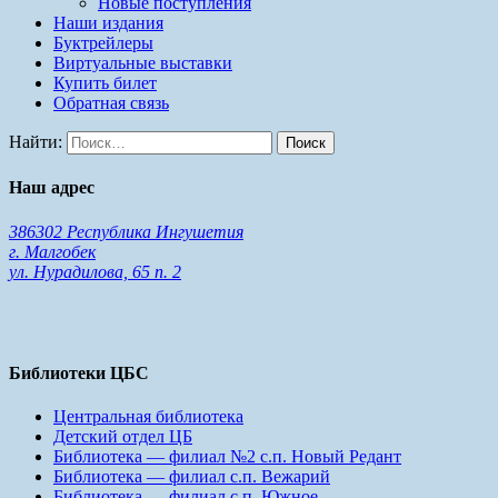
Новые поступления
Наши издания
Буктрейлеры
Виртуальные выставки
Купить билет
Обратная связь
Найти:
Наш адрес
386302 Республика Ингушетия
г. Малгобек
ул. Нурадилова, 65 п. 2
Библиотеки ЦБС
Центральная библиотека
Детский отдел ЦБ
Библиотека — филиал №2 с.п. Новый Редант
Библиотека — филиал с.п. Вежарий
Библиотека — филиал с.п. Южное