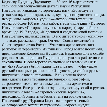
Кодзоеву Нурдину Даутовичу — 60 лет. 16 марта отмечает
свой юбилей заслуженный деятель науки Республики
Ингушетия, кандидат исторических наук. Его заслуги в
развитии науки, истории, языка, культуры ингушского народа,
неоценимы. Кодзоев Нурдин — автор и ответственный
редактор более 100 научных работ, в том числе книг «История
Ингушетии», «История ингушского народа (с древнейших
времен до 1917 года)», «К древней и средневековой истории
Ингушетии», научных статей. В его литературной «копилке»
— стихи, рассказы, очерки. Он член Союза писателей и
Союза журналистов России. Участник археологических
раскопок на территории Ингушетии. Город Магас носит имя,
предложенное Кодзоевым Нурдином. Неравнодушие к судьбе
родного языка подвигло Нурдина приступить к работе по его
сохранению. В соавторстве со своими коллегами из НИИ
им.Чаха Ахриева были изданы два словаря — «Ингушско-
русский словарь терминов» и «Ингушско-русский и русско-
ингушский словарь терминов». В них вошло более
пятнадцати тысяч терминов по биологии, географии,
астрономии, теологии, а также различных архаизмов и
историзмов. Еще ранее был издан ингушско-русский и русско-
ингушский словарь «Астрономические термины»,
позволяющий описать небесные тела на родном языке.
Последний труд Нурдина Кодзоева — трехъязычный
«Словарь компьютерных терминов». Кодзоев Нурдин