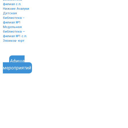
филиал с.п.
Нижние Ачалуки
Детская
библиотека –
филиал №1
Модельная
библиотека —
филиал №1 с.п.
Зязиков- юрт
Афиша
мероприятий