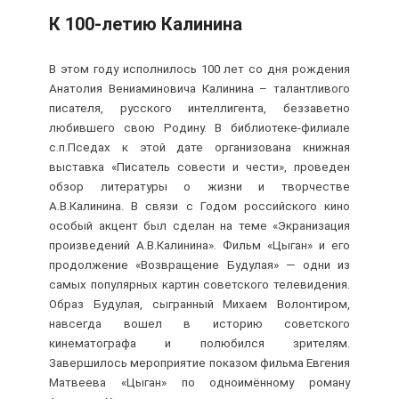
К 100-летию Калинина
В этом году исполнилось 100 лет со дня рождения
Анатолия Вениаминовича Калинина – талантливого
писателя, русского интеллигента, беззаветно
любившего свою Родину.
В библиотеке-филиале
с.п.Пседах к этой дате о
рганизована книжная
выставка «Писатель совести и чести», проведен
обзор литературы о жизни и творчестве
А.В.Калинина. В связи с Годом российского кино
особый акцент был сделан на теме «Экранизация
произведений А.В.Калинина». Фильм «Цыган» и его
продолжение «Возвращение Будулая» — одни из
самых популярных картин советского телевидения.
Образ Будулая, сыгранный Михаем Волонтиром,
навсегда вошел в историю советского
кинематографа и полюбился зрителям.
Завершилось мероприятие показом фильма Евгения
Матвеева «Цыган» по одноимённому роману