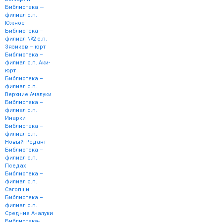
Библиотека —
филиал с.п.
Южное
Библиотека –
филиал №2 с.п.
Зязиков – юрт
Библиотека –
филиал с.п. Аки-
юрт
Библиотека –
филиал с.п.
Верхние Ачалуки
Библиотека –
филиал с.п.
Инарки
Библиотека –
филиал с.п.
Новый-Редант
Библиотека –
филиал с.п.
Пседах
Библиотека –
филиал с.п.
Сагопши
Библиотека –
филиал с.п.
Средние Ачалуки
Библиотека-