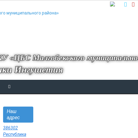
У «ЦБС Малгобекского муниципально
ики Ингушетия
Наш
адрес
386302
Республика