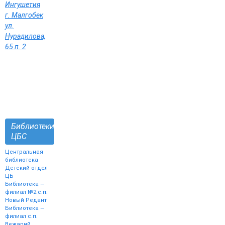
Ингушетия
г. Малгобек
ул.
Нурадилова,
65 п. 2
Библиотеки
ЦБС
Центральная
библиотека
Детский отдел
ЦБ
Библиотека —
филиал №2 с.п.
Новый Редант
Библиотека —
филиал с.п.
Вежарий