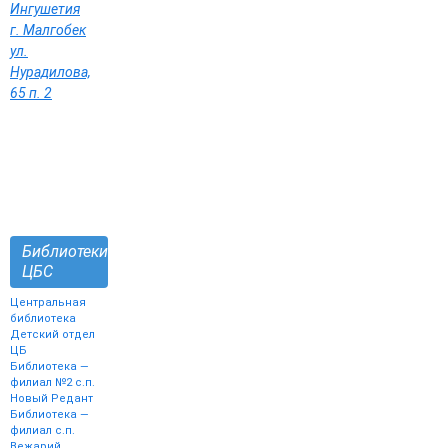
Ингушетия
г. Малгобек
ул.
Нурадилова,
65 п. 2
Библиотеки
ЦБС
Центральная
библиотека
Детский отдел
ЦБ
Библиотека —
филиал №2 с.п.
Новый Редант
Библиотека —
филиал с.п.
Вежарий