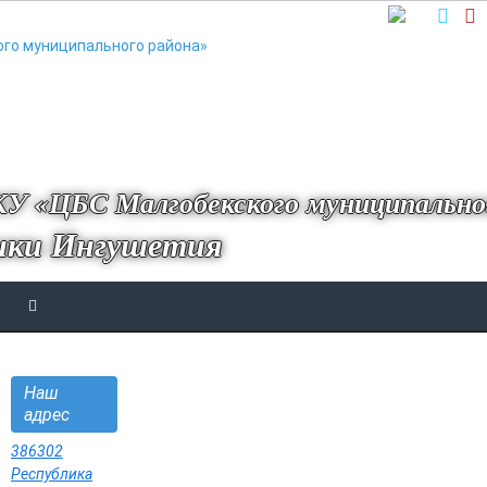
У «ЦБС Малгобекского муниципально
ики Ингушетия
Наш
адрес
386302
Республика