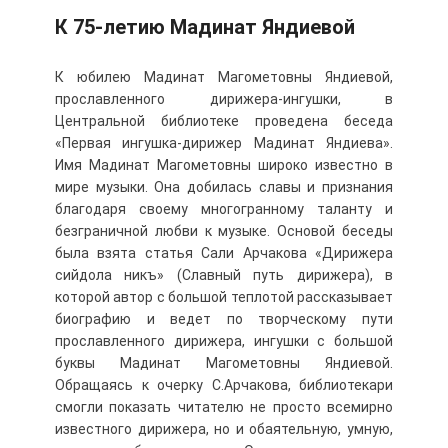
К 75-летию Мадинат Яндиевой
К юбилею Мадинат Магометовны Яндиевой,
прославленного дирижера-ингушки, в
Центральной библиотеке проведена беседа
«Первая ингушка-дирижер Мадинат Яндиева».
Имя Мадинат Магометовны широко известно в
мире музыки. Она добилась славы и признания
благодаря своему многогранному таланту и
безграничной любви к музыке. Основой беседы
была взята статья Сали Арчакова «Дирижера
сийдола никъ» (Славный путь дирижера), в
которой автор с большой теплотой рассказывает
биографию и ведет по творческому пути
прославленного дирижера, ингушки с большой
буквы Мадинат Магометовны Яндиевой.
Обращаясь к очерку С.Арчакова, библиотекари
смогли показать читателю не просто всемирно
известного дирижера, но и обаятельную, умную,