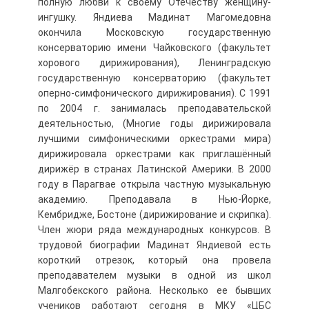
полную любви к своему Отечеству женщину-
ингушку. Яндиева Мадинат Магомедовна
окончила Московскую государственную
консерваторию имени Чайковского (факультет
хорового дирижирования), Ленинградскую
государственную консерваторию (факультет
оперно-симфонического дирижирования). С 1991
по 2004 г. занималась преподавательской
деятельностью, (Многие годы дирижировала
лучшими симфоническими оркестрами мира)
дирижировала оркестрами как приглашённый
дирижёр в странах Латинской Америки. В 2000
году в Парагвае открыла частную музыкальную
академию. Преподавала в Нью-Йорке,
Кембридже, Бостоне (дирижирование и скрипка).
Член жюри ряда международных конкурсов. В
трудовой биографии Мадинат Яндиевой есть
короткий отрезок, который она провела
преподавателем музыки в одной из школ
Малгобекского района. Несколько ее бывших
учеников работают сегодня в МКУ «ЦБС