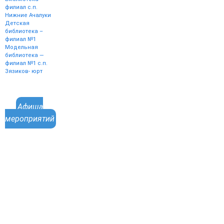
филиал с.п.
Нижние Ачалуки
Детская
библиотека –
филиал №1
Модельная
библиотека —
филиал №1 с.п.
Зязиков- юрт
Афиша
мероприятий