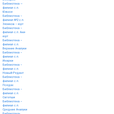
Библиотека —
филиал с.п.
Южное
Библиотека –
филиал №2 с.п.
Зязиков – юрт
Библиотека –
филиал с.п. Аки-
юрт
Библиотека –
филиал с.п.
Верхние Ачалуки
Библиотека –
филиал с.п.
Инарки
Библиотека –
филиал с.п.
Новый-Редант
Библиотека –
филиал с.п.
Пседах
Библиотека –
филиал с.п.
Сагопши
Библиотека –
филиал с.п.
Средние Ачалуки
Библиотека-