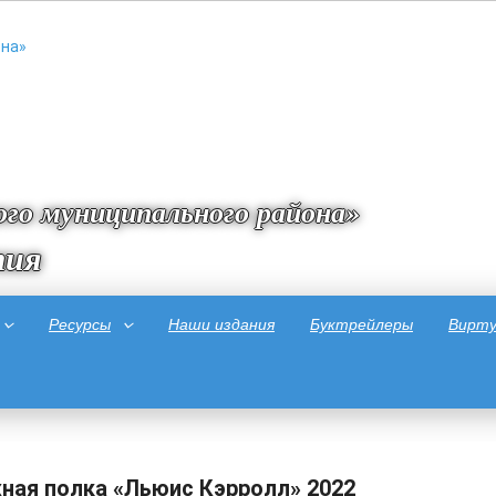
го муниципального района»
тия
Ресурсы
Наши издания
Буктрейлеры
Вирту
ная полка «Льюис Кэрролл» 2022