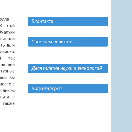
олла –
Вконтакте
 К этой
Ачалуки
я звали
Советуем почитать
тынь, и
лийски,
и — так
авлена
Десятилетие науки и технологий
атурные
десь вы
месте с
Видеогалерея
роликом
ться с
а также