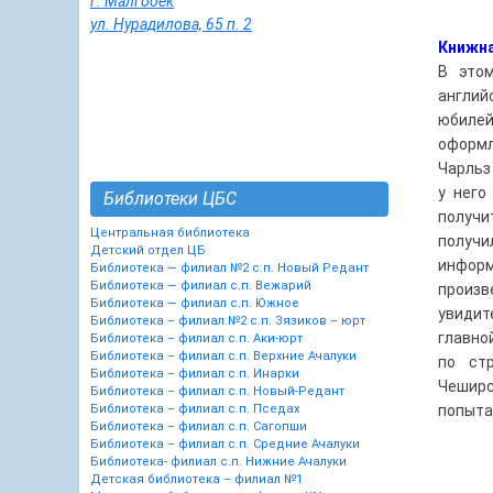
г. Малгобек
ул. Нурадилова, 65 п. 2
Книжна
В это
англий
юбилей
оформл
Чарльз
у него
Библиотеки ЦБС
получи
Центральная библиотека
получ
Детский отдел ЦБ
информ
Библиотека — филиал №2 с.п. Новый Редант
Библиотека — филиал с.п. Вежарий
произв
Библиотека — филиал с.п. Южное
увидит
Библиотека – филиал №2 с.п. Зязиков – юрт
главно
Библиотека – филиал с.п. Аки-юрт
Библиотека – филиал с.п. Верхние Ачалуки
по ст
Библиотека – филиал с.п. Инарки
Чеширс
Библиотека – филиал с.п. Новый-Редант
Библиотека – филиал с.п. Пседах
попыта
Библиотека – филиал с.п. Сагопши
Библиотека – филиал с.п. Средние Ачалуки
Библиотека- филиал с.п. Нижние Ачалуки
Детская библиотека – филиал №1