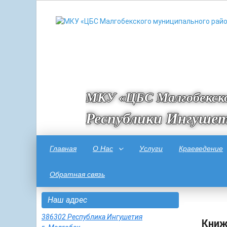
МКУ «ЦБС Малгобекско
Республики Ингуше
Главная
О Нас
Услуги
Краеведение
Обратная связь
Наш адрес
386302 Республика Ингушетия
Книж