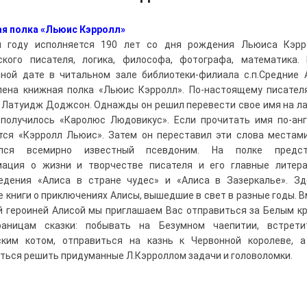
я полка «Льюис Кэрролл»
м году исполняется 190 лет со дня рождения Льюиса Кэрр
ского писателя, логика, философа, фотографа, математика.
ной дате в читальном зале библиотеки-филиала с.п.Средние 
ена книжная полка «Льюис Кэрролл». По-настоящему писател
 Латуидж Доджсон. Однажды он решил перевести свое имя на ла
 получилось «Каролюс Людовикус». Если прочитать имя по-анг
тся «Кэрролл Льюис». Затем он переставил эти слова местам
ился всемирно известный псевдоним. На полке предст
ация о жизни и творчестве писателя и его главные литер
едения «Алиса в стране чудес» и «Алиса в Зазеркалье». З
е книги о приключениях Алисы, вышедшие в свет в разные годы. В
й героиней Алисой мы приглашаем Вас отправиться за Белым к
раницам сказки: побывать на Безумном чаепитии, встрети
ким котом, отправиться на казнь к Червонной королеве, 
ться решить придуманные Л.Кэрроллом задачи и головоломки.