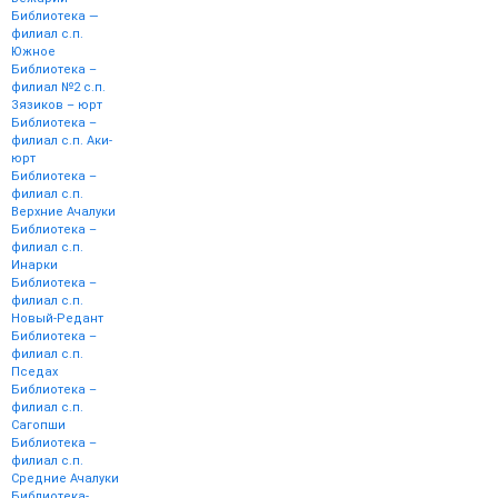
Библиотека —
филиал с.п.
Южное
Библиотека –
филиал №2 с.п.
Зязиков – юрт
Библиотека –
филиал с.п. Аки-
юрт
Библиотека –
филиал с.п.
Верхние Ачалуки
Библиотека –
филиал с.п.
Инарки
Библиотека –
филиал с.п.
Новый-Редант
Библиотека –
филиал с.п.
Пседах
Библиотека –
филиал с.п.
Сагопши
Библиотека –
филиал с.п.
Средние Ачалуки
Библиотека-