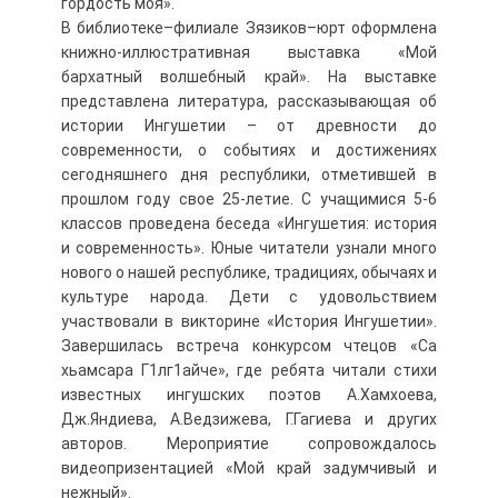
гордость моя».
В библиотеке–филиале Зязиков–юрт оформлена
книжно-иллюстративная выставка «Мой
бархатный волшебный край». На выставке
представлена литература, рассказывающая об
истории Ингушетии – от древности до
современности, о событиях и достижениях
сегодняшнего дня республики, отметившей в
прошлом году свое 25-летие. С учащимися 5-6
классов проведена беседа «Ингушетия: история
и современность». Юные читатели узнали много
нового о нашей республике, традициях, обычаях и
культуре народа. Дети с удовольствием
участвовали в викторине «История Ингушетии».
Завершилась встреча конкурсом чтецов «Са
хьамсара Г1лг1айче», где ребята читали стихи
известных ингушских поэтов А.Хамхоева,
Дж.Яндиева, А.Ведзижева, Г.Гагиева и других
авторов. Мероприятие сопровождалось
видеопризентацией «Мой край задумчивый и
нежный».