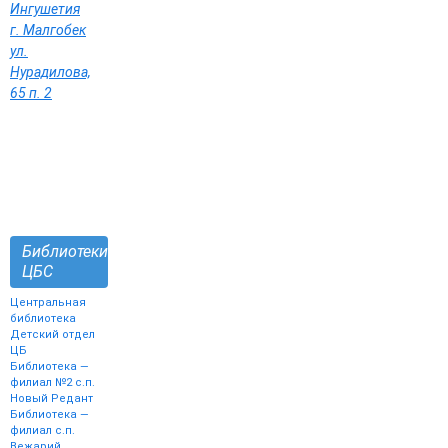
Ингушетия
г. Малгобек
ул.
Нурадилова,
65 п. 2
Библиотеки
ЦБС
Центральная
библиотека
Детский отдел
ЦБ
Библиотека —
филиал №2 с.п.
Новый Редант
Библиотека —
филиал с.п.
Вежарий