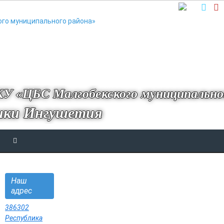
У «ЦБС Малгобекского муниципально
ики Ингушетия
Наш
адрес
386302
Республика