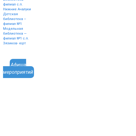
филиал с.п.
Нижние Ачалуки
Детская
библиотека –
филиал №1
Модельная
библиотека —
филиал №1 с.п.
Зязиков- юрт
Афиша
мероприятий