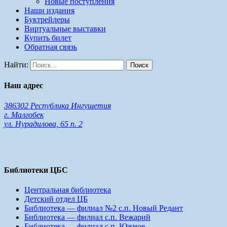
Новые поступления
Наши издания
Буктрейлеры
Виртуальные выставки
Купить билет
Обратная связь
Найти:
Наш адрес
386302 Республика Ингушетия
г. Малгобек
ул. Нурадилова, 65 п. 2
Библиотеки ЦБС
Центральная библиотека
Детский отдел ЦБ
Библиотека — филиал №2 с.п. Новый Редант
Библиотека — филиал с.п. Вежарий
Библиотека — филиал с.п. Южное