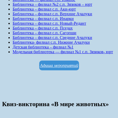
Библиотека – филиал №2 с.п. Зязиков – юрт
Библиотека – филиал с.п. Аки-юрт
Библиотека – филиал с.п. Верхние Ачалуки
Библиотека – филиал с.п. Инарки
Библиотека – филиал с.п. Новый-Редант
Библиотека – филиал с.п. Пседах
Библиотека – филиал с.п. Сагопши
Библиотека – филиал с.п. Средние Ачалуки
Библиотека- филиал с.п. Нижние Ачалуки
Детская библиотека – филиал №1
Модельная библиотека — филиал №1 с.п. Зязиков- юрт
Афиша мероприятий
Квиз-викторина «В мире животных»