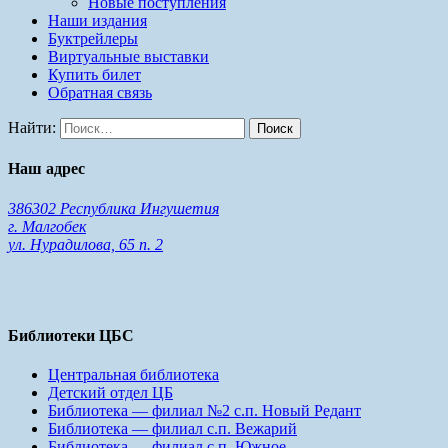
Новые поступления
Наши издания
Буктрейлеры
Виртуальные выставки
Купить билет
Обратная связь
Найти:
Наш адрес
386302 Республика Ингушетия
г. Малгобек
ул. Нурадилова, 65 п. 2
Библиотеки ЦБС
Центральная библиотека
Детский отдел ЦБ
Библиотека — филиал №2 с.п. Новый Редант
Библиотека — филиал с.п. Вежарий
Библиотека — филиал с.п. Южное