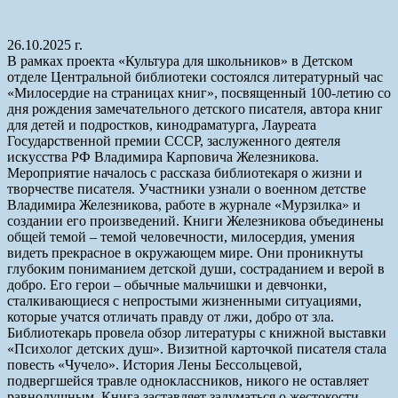
26.10.2025 г.
В рамках проекта «Культура для школьников» в Детском
отделе Центральной библиотеки состоялся литературный час
«Милосердие на страницах книг», посвященный 100-летию со
дня рождения замечательного детского писателя, автора книг
для детей и подростков, кинодраматурга, Лауреата
Государственной премии СССР, заслуженного деятеля
искусства РФ Владимира Карповича Железникова.
Мероприятие началось с рассказа библиотекаря о жизни и
творчестве писателя. Участники узнали о военном детстве
Владимира Железникова, работе в журнале «Мурзилка» и
создании его произведений. Книги Железникова объединены
общей темой – темой человечности, милосердия, умения
видеть прекрасное в окружающем мире. Они проникнуты
глубоким пониманием детской души, состраданием и верой в
добро. Его герои – обычные мальчишки и девчонки,
сталкивающиеся с непростыми жизненными ситуациями,
которые учатся отличать правду от лжи, добро от зла.
Библиотекарь провела обзор литературы с книжной выставки
«Психолог детских душ». Визитной карточкой писателя стала
повесть «Чучело». История Лены Бессольцевой,
подвергшейся травле одноклассников, никого не оставляет
равнодушным. Книга заставляет задуматься о жестокости