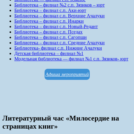
Библиотека – филиал №2 с.п. Зязиков – юрт
Библиотека – филиал с.п. Аки-юрт
Библиотека – филиал с.п. Верхние Ачалуки
Библиотека – филиал с.п. Инарки
Библиотека – филиал с.п. Новый-Редант
Библиотека – филиал с.п. Пседах
Библиотека – филиал с.п. Сагопши
Библиотека – филиал с.п. Средние Ачалуки
Библиотека- филиал с.п. Нижние Ачалуки
Детская библиотека – филиал №1
Модельная библиотека — филиал №1 с.п. Зязиков- юрт
Афиша мероприятий
Литературный час «Милосердие на
страницах книг»