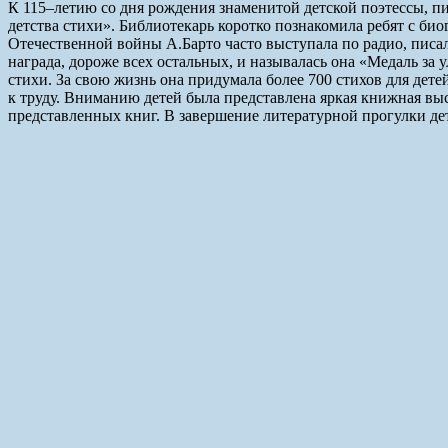
К 115–летию со дня рождения знаменитой детской поэтессы, 
детства стихи». Библиотекарь коротко познакомила ребят с био
Отечественной войны А.Барто часто выступала по радио, писал
награда, дороже всех остальных, и называлась она «Медаль за 
стихи. За свою жизнь она придумала более 700 стихов для дете
к труду. Вниманию детей была представлена яркая книжная выс
представленных книг. В завершение литературной прогулки д