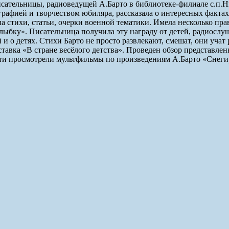
писательницы, радиоведущей А.Барто в библиотеке-филиале с.п
графией и творчеством юбиляра, рассказала о интересных фактах 
а стихи, статьи, очерки военной тематики. Имела несколько пра
улыбку». Писательница получила эту награду от детей, радиослу
й и о детях. Стихи Барто не просто развлекают, смешат, они уч
тавка «В стране весёлого детства». Проведен обзор представле
ети просмотрели мультфильмы по произведениям А.Барто «Снеги