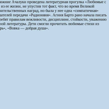
.Нижние Ачалуки проведена литературная прогулка «Любимые с
из ее жизни, не упустив тот факт, что во время Великой
вительственных наград, но была у нее одна «симпатичная»
шателей передачи «Радионяня». Агния Барто рано начала писать
ат ребят правилам вежливости, дисциплине, стойкости, уважению
нной литературы. Дети смогли прочитать любимые стихи из
рь», «Вовка — добрая душа».