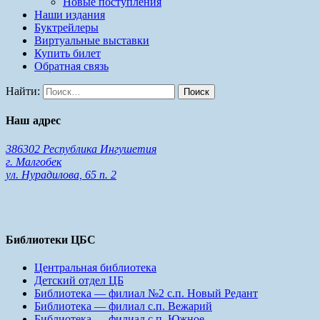
Новые поступления
Наши издания
Буктрейлеры
Виртуальные выставки
Купить билет
Обратная связь
Найти:
Наш адрес
386302 Республика Ингушетия
г. Малгобек
ул. Нурадилова, 65 п. 2
Библиотеки ЦБС
Центральная библиотека
Детский отдел ЦБ
Библиотека — филиал №2 с.п. Новый Редант
Библиотека — филиал с.п. Вежарий
Библиотека — филиал с.п. Южное