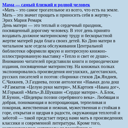
Мама — самый близкий и родной человек
«Мать – это самое трогательное из всего, что есть на земле.
Мать – это значит прощать и приносить себя в жертву».
Эрих Мария Ремарк
День матери — это теплый и сердечный праздник,
посвященный дорогому человеку. В этот день принято
воздавать должное материнскому труду и бескорыстной
жертве матерей ради блага своих детей. Ко Дню матери в
читальном зале отдела обслуживания Центральной
библиотеки оформили яркую и интересную книжно-
иллюстрированную выставку «Тепло и свет ее души».
Вниманию читателей представили книги и периодические
издания, посвященные материнству. На книжных полках
экспонировались произведения ингушских, дагестанских,
русских писателей и поэтов: сборники стихов Дж.Яндиев,
С.Чахкиев, Э.Газдиева, поэзи антологии «Наьнах дола дош
«Р.Гамзатов «Целую руки матери», М.Картоев «Наьна дог»,
М.Горький «Мать»,В.Шукшин «Сердце матери». А.Блок,
И.Бунин, «Шедевры поэзии серебряного века». Любящая и
добрая, понимающая и всепрощающая, терпеливая и
покорная, женственная и нежная, мужественная и стойкая в
горе, открытая и щедрая в радости, окружающая теплотой и
заботой — такой предстает перед нами мать в произведениях
классики и современной литературы. Кроме того,