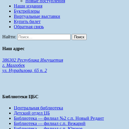
Новые поступления
Наши издания
Буктрейлеры
Виртуальные выставки
Купить билет
Обратная связь
Найти:
Наш адрес
386302 Республика Ингушетия
г. Малгобек
ул. Нурадилова, 65 п. 2
Библиотеки ЦБС
Центральная библиотека
Детский отдел ЦБ
Библиотека — филиал №2 с.п. Новый Редант
Библиотека — филиал с.п. Вежарий
Библиотека — филиал с.п. Южное