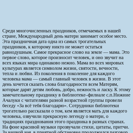
Среди многочисленных праздников, отмечаемых в нашей
стране, Международный день матери занимает особое место.
Эта праздничная дата одна из самых трогательных
праздников, к которому никто не может остаться
равнодушным. Самое прекрасное слово на земле — мама. Это
первое слово, которое произносит человек, и оно звучит на
всех языках мира одинаково нежно. Мама во всех мировых
культурах является символом жизни, святости, вечности,
тепла и любви. Из поколения в поколение для каждого
человека мама — самый главный человек в жизни. В этот
день хочется сказать слова благодарности всем Матерям,
которые дарят детям любовь, добро, нежность и ласку. К этому
замечательному празднику в библиотеке–филиале с.п.Нижние
Ачалуки с читателями разной возрастной группы провели
беседу «За всё тебя благодарю». Сотрудники библиотеки
трогательно рассказали о том, кем является мать для каждого
человека, озвучили прекрасную легенду о матери, о
традициях празднования этого праздника в разных странах.
На фоне красивой музыки прозвучали стихи, цитаты, притчи.
За чашкой чая, в приятной обстановке продолжился разговор