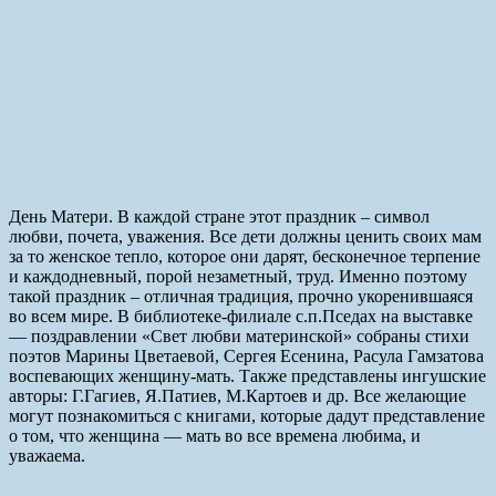
День Матери. В каждой стране этот праздник – символ
любви, почета, уважения. Все дети должны ценить своих мам
за то женское тепло, которое они дарят, бесконечное терпение
и каждодневный, порой незаметный, труд. Именно поэтому
такой праздник – отличная традиция, прочно укоренившаяся
во всем мире. В библиотеке-филиале с.п.Пседах на выставке
— поздравлении «Свет любви материнской» собраны стихи
поэтов Марины Цветаевой, Сергея Есенина, Расула Гамзатова
воспевающих женщину-мать. Также представлены ингушские
авторы: Г.Гагиев, Я.Патиев, М.Картоев и др. Все желающие
могут познакомиться с книгами, которые дадут представление
о том, что женщина — мать во все времена любима, и
уважаема.