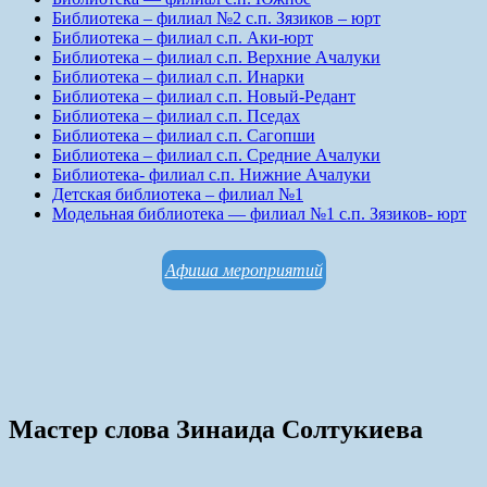
Библиотека – филиал №2 с.п. Зязиков – юрт
Библиотека – филиал с.п. Аки-юрт
Библиотека – филиал с.п. Верхние Ачалуки
Библиотека – филиал с.п. Инарки
Библиотека – филиал с.п. Новый-Редант
Библиотека – филиал с.п. Пседах
Библиотека – филиал с.п. Сагопши
Библиотека – филиал с.п. Средние Ачалуки
Библиотека- филиал с.п. Нижние Ачалуки
Детская библиотека – филиал №1
Модельная библиотека — филиал №1 с.п. Зязиков- юрт
Афиша мероприятий
Мастер слова Зинаида Солтукиева