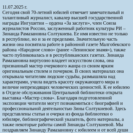
11.07.2025 г.
Сегодня свой 70-летний юбилей отмечает замечательный и
талантливый журналист, кавалер высшей государственной
награды Ингушетии – ордена «За заслуги», член Союза
журналистов России, заслуженный работник культуры РИ –
Зинаида Рамазановна Солтукиева. Ее имя известно не только
в республике, но и за ее пределами. Значительную часть
жизни она посвятила работе в районной газете Малгобекского
района «Народное слово» (ранее «Ленинское знамя»), также
часто публиковалась и в республиканских газетах. Зинаида
Рамазановна виртуозно владеет искусством слова, она
признанный мастер очеркового жанра со своим ярким
оригинальным стилем и почерком. В своих материалах она
открывала читателям людские судьбы, размышляла над
характерами, учила видеть красоту окружающего мира и
величие непреходящих человеческих ценностей. К ее юбилею
в Отделе обслуживания Центральной библиотеки открыта
выставка «Мастер слова». Благодаря подготовленной
экспозиции читатели могут познакомиться с биографией и
профессиональной деятельностью Зины Солтукиевой. Здесь
представлены статьи и очерки из фонда библиотеки о
юбиляре, библиографический указатель, фото материалы, а
также некоторые работы самой Зинаиды Солтукиевой. Мы
поздравляем Зинаиду Рамазановну с юбилеем и от всей души