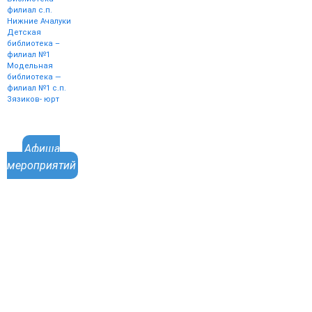
филиал с.п.
Нижние Ачалуки
Детская
библиотека –
филиал №1
Модельная
библиотека —
филиал №1 с.п.
Зязиков- юрт
Афиша
мероприятий