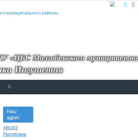
У «ЦБС Малгобекского муниципально
ики Ингушетия
Наш
адрес
386302
Республика