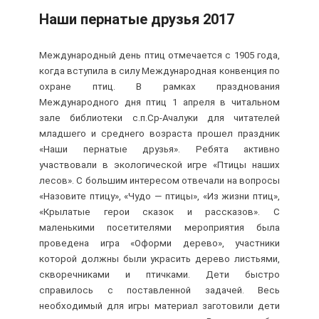
Наши пернатые друзья 2017
Международный день птиц отмечается с 1905 года,
когда вступила в силу Международная конвенция по
охране птиц.
В рамках празднования
Международного дня птиц 1 апреля в читальном
зале библиотеки с.п.Ср-Ачалуки для читателей
младшего и среднего возраста прошел праздник
«Наши пернатые друзья». Ребята активно
участвовали в экологической игре «Птицы наших
лесов». С большим интересом отвечали на вопросы
«Назовите птицу», «Чудо — птицы», «Из жизни птиц»,
«Крылатые герои сказок и рассказов». С
маленькими посетителями мероприятия была
проведена игра «Оформи дерево», участники
которой должны были украсить дерево листьями,
скворечниками и птичками. Дети быстро
справилось с поставленной задачей. Весь
необходимый для игры материал заготовили дети