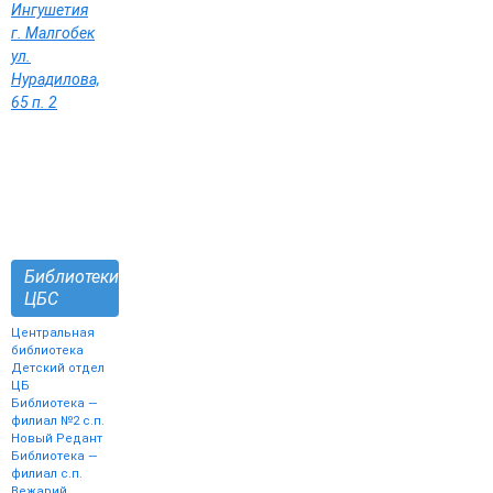
Ингушетия
г. Малгобек
ул.
Нурадилова,
65 п. 2
Библиотеки
ЦБС
Центральная
библиотека
Детский отдел
ЦБ
Библиотека —
филиал №2 с.п.
Новый Редант
Библиотека —
филиал с.п.
Вежарий