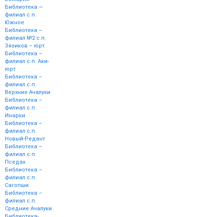
Библиотека —
филиал с.п.
Южное
Библиотека –
филиал №2 с.п.
Зязиков – юрт
Библиотека –
филиал с.п. Аки-
юрт
Библиотека –
филиал с.п.
Верхние Ачалуки
Библиотека –
филиал с.п.
Инарки
Библиотека –
филиал с.п.
Новый-Редант
Библиотека –
филиал с.п.
Пседах
Библиотека –
филиал с.п.
Сагопши
Библиотека –
филиал с.п.
Средние Ачалуки
Библиотека-