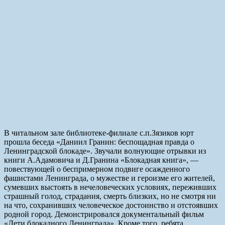
В читальном зале библиотеке-филиале с.п.Зязиков юрт
прошла беседа «Даниил Гранин: беспощадная правда о
Ленинградской блокаде». Звучали волнующие отрывки из
книги А.Адамовича и Д.Гранина «Блокадная книга», —
повествующей о беспримерном подвиге осажденного
фашистами Ленинграда, о мужестве и героизме его жителей,
сумевших выстоять в нечеловеческих условиях, переживших
страшный голод, страдания, смерть близких, но не смотря ни
на что, сохранивших человеческое достоинство и отстоявших
родной город. Демонстрировался документальный фильм
«Дети блокадного Ленинграда». Кроме того, ребята