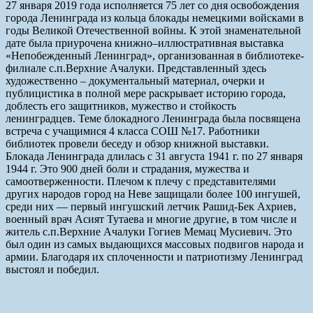
27 января 2019 года исполняется 75 лет со дня освобождения
города Ленинграда из кольца блокады немецкими войсками в
годы Великой Отечественной войны. К этой знаменательной
дате была приурочена книжно–иллюстративная выставка
«Непобежденный Ленинград», организованная в библиотеке-
филиале с.п.Верхние Ачалуки. Представленный здесь
художественно – документальный материал, очерки и
публицистика в полной мере раскрывает историю города,
доблесть его защитников, мужество и стойкость
ленинградцев. Теме блокадного Ленинграда была посвящена
встреча с учащимися 4 класса СОШ №17. Работники
библиотек провели беседу и обзор книжной выставки.
Блокада Ленинграда длилась с 31 августа 1941 г. по 27 января
1944 г. Это 900 дней боли и страдания, мужества и
самоотверженности. Плечом к плечу с представителями
других народов город на Неве защищали более 100 ингушей,
среди них — первый ингушский летчик Рашид-Бек Ахриев,
военный врач Асият Тутаева и многие другие, в том числе и
житель с.п.Верхние Ачалуки Гогиев Мемац Мусиевич. Это
был один из самых выдающихся массовых подвигов народа и
армии. Благодаря их сплоченности и патриотизму Ленинград
выстоял и победил.