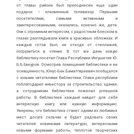
от главы района был преподнесен еще один
подарок – плазменный телевизор. Первыми
посетителями, самыми активными и
заинтересованными, оказались, конечно же, дети.
Они с огромным интересом, с радостным блеском в
глазах разглядывали книги в красивых обложках. И
каждый готов был, не отходя от стеллажей,
погрузиться в чтение. В тот же день новую
библиотеку посетил Глава Республики Ингушетия Ю-
Б.Б.Евкуров. Осмотрев помещения библиотеки и ее
оснащенность, Юнус-Бек Баматгиреевич пообщался
с юными читателями библиотеки. Глава республики
поблагодарил инвестора за строительство здания,
а сотрудникам библиотеки пожелал успешной
работы. В библиотеке каждый найдет для себя
интересную книгу или нужную информацию.
Уверены, что библиотека станет одним из любимых
мест досуга сельчан и будет радовать своих
читателей новинками литературы, интересными
новыми формами работы, теплотой творческих