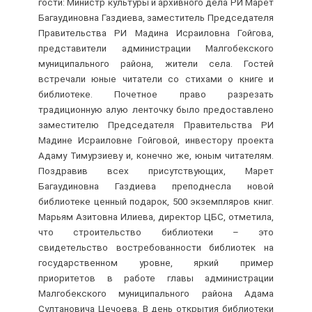
гости: Министр культуры и архивного дела РИ Марет
Багаудиновна Газдиева, заместитель Председателя
Правительства РИ Мадина Исраиловна Гойгова,
представители администрации Малгобекского
муниципального района, жители села. Гостей
встречали юные читатели со стихами о книге и
библиотеке. Почетное право разрезать
традиционную алую ленточку было предоставлено
заместителю Председателя Правительства РИ
Мадине Исраиловне Гойговой, инвестору проекта
Адаму Тимурзиеву и, конечно же, юным читателям.
Поздравив всех присутствующих, Марет
Багаудиновна Газдиева преподнесла новой
библиотеке ценный подарок, 500 экземпляров книг.
Марьям Азитовна Илиева, директор ЦБС, отметила,
что строительство библиотеки – это
свидетельство востребованности библиотек на
государственном уровне, яркий пример
приоритетов в работе главы администрации
Малгобекского муниципального района Адама
Султановича Цечоева. В день открытия библиотеки