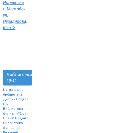
Ингушетия
г. Малгобек
ул.
Нурадилова,
65 п. 2
Библиотеки
ЦБС
Центральная
библиотека
Детский отдел
ЦБ
Библиотека —
филиал №2 с.п.
Новый Редант
Библиотека —
филиал с.п.
Вежарий