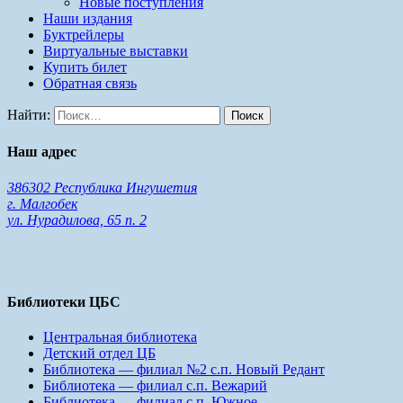
Новые поступления
Наши издания
Буктрейлеры
Виртуальные выставки
Купить билет
Обратная связь
Найти:
Наш адрес
386302 Республика Ингушетия
г. Малгобек
ул. Нурадилова, 65 п. 2
Библиотеки ЦБС
Центральная библиотека
Детский отдел ЦБ
Библиотека — филиал №2 с.п. Новый Редант
Библиотека — филиал с.п. Вежарий
Библиотека — филиал с.п. Южное