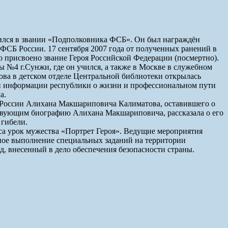
ился в звании «Подполковника ФСБ». Он был награждён
 ФСБ России. 17 сентября 2007 года от полученных ранений в
о присвоено звание Героя Российской Федерации (посмертно).
 №4 г.Сунжи, где он учился, а также в Москве в служебном
ва в детском отделе Центральной библиотеки открылась
ой информации республики о жизни и профессиональном пути
а.
я России Алихана Макшариповича Калиматова, оставившего о
тствующим биографию Алихана Макшариповича, рассказала о его
 гибели.
а урок мужества «Портрет Героя». Ведущие мероприятия
ешное выполнение специальных заданий на территории
д, внесенный в дело обеспечения безопасности страны.