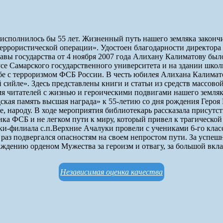
сполнилось бы 55 лет. Жизненный путь нашего земляка законч
террористической операции». Удостоен благодарности директора
авы государства от 4 ноября 2007 года Алихану Калиматову был
е Самарского государственного университета и на здании школы
е с терроризмом ФСБ России. В честь юбилея Алихана Калимато
сийле». Здесь представлены книги и статьи из средств массов
мя читателей с жизнью и героическими подвигами нашего земляк
ская память высшая награда» к 55-летию со дня рождения Геро
ке, народу. В ходе мероприятия библиотекарь рассказала прису
ка ФСБ и не легком пути к миру, который привел к трагической
филиала с.п.Верхние Ачалуки провели с учениками 6-го класс
не раз подвергался опасностям на своем непростом пути. За усп
ждению орденом Мужества за героизм и отвагу, за большой вкла
Независимая оценка качества