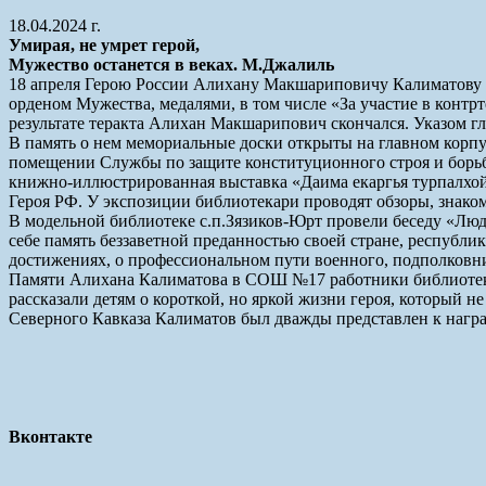
18.04.2024 г.
Умирая, не умрет герой,
Мужество останется в веках. М.Джалиль
18 апреля Герою России Алихану Макшариповичу Калиматову и
орденом Мужества, медалями, в том числе «За участие в контр
результате теракта Алихан Макшарипович скончался. Указом гл
В память о нем мемориальные доски открыты на главном корпус
помещении Службы по защите конституционного строя и борьб
книжно-иллюстрированная выставка «Даима екаргья турпалхой 
Героя РФ. У экспозиции библиотекари проводят обзоры, знако
В модельной библиотеке с.п.Зязиков-Юрт провели беседу «Люд
себе память беззаветной преданностью своей стране, республи
достижениях, о профессиональном пути военного, подполковни
Памяти Алихана Калиматова в СОШ №17 работники библиотеки-
рассказали детям о короткой, но яркой жизни героя, который 
Северного Кавказа Калиматов был дважды представлен к награ
Вконтакте