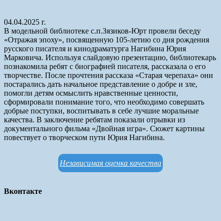
04.04.2025 г.
В модельной библиотеке с.п.Зязиков-Юрт провели беседу
«Отражая эпоху», посвященную 105-летию со дня рождения
русского писателя и кинодраматурга Нагибина Юрия
Марковича. Используя слайдовую презентацию, библиотекарь
познакомила ребят с биографией писателя, рассказала о его
творчестве. После прочтения рассказа «Старая черепаха» они
постарались дать начальное представление о добре и зле,
помогли детям осмыслить нравственные ценности,
сформировали понимание того, что необходимо совершать
добрые поступки, воспитывать в себе лучшие моральные
качества. В заключение ребятам показали отрывки из
документального фильма «Двойная игра». Сюжет картины
повествует о творческом пути Юрия Нагибина.
Независимая оценка качества
Вконтакте