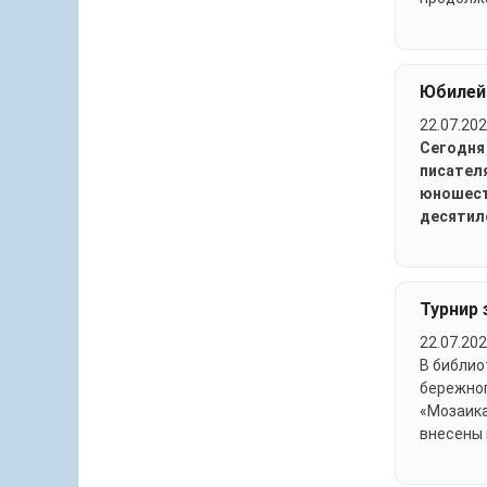
Юбилей
22.07.202
Сегодня
писател
юношест
десятил
Турнир 
22.07.202
В библио
бережног
«Мозаика
внесены 