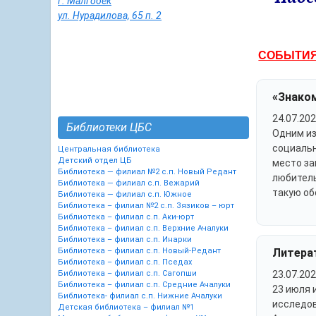
г. Малгобек
ул. Нурадилова, 65 п. 2
СОБЫТИ
«Знако
24.07.202
Библиотеки ЦБС
Одним из
социальн
Центральная библиотека
Детский отдел ЦБ
место за
Библиотека — филиал №2 с.п. Новый Редант
любитель
Библиотека — филиал с.п. Вежарий
такую об
Библиотека — филиал с.п. Южное
Библиотека – филиал №2 с.п. Зязиков – юрт
Библиотека – филиал с.п. Аки-юрт
Библиотека – филиал с.п. Верхние Ачалуки
Библиотека – филиал с.п. Инарки
Библиотека – филиал с.п. Новый-Редант
Литерат
Библиотека – филиал с.п. Пседах
Библиотека – филиал с.п. Сагопши
23.07.202
Библиотека – филиал с.п. Средние Ачалуки
23 июля 
Библиотека- филиал с.п. Нижние Ачалуки
исследов
Детская библиотека – филиал №1