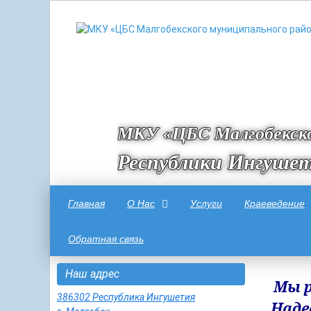
МКУ «ЦБС Малгобекско
Республики Ингуше
Главная
О Нас
Услуги
Краеведение
Обратная связь
Наш адрес
Мы р
386302 Республика Ингушетия
Наде