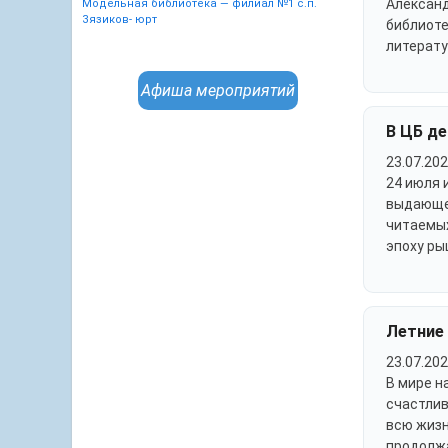
Александ
Модельная библиотека — филиал №1 с.п.
Зязиков- юрт
библиоте
литерату
Афиша мероприятий
В ЦБ д
23.07.202
24 июля 
выдающег
читаемых
эпоху ры
Летние
23.07.202
В мире н
счастлив
всю жизн
продолж