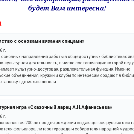
будет Вам интересна!
Я
мство с основами вязания спицами»
6 г.
 основных направлений работы в общедоступных библиотеках яв
о-культурная деятельность, в числе составляющих которой вед
нимает культурно-досуговая, развлекательная функция. Именно
ские объединения, кружки и клубы по интересам создают в библ
становку, где можно легко и
урная игра «Сказочный ларец А.Н.Афанасьева»
6 г.
исполняется 200 лет со дня рождения выдающегося русского ист
ателя фольклора, литературоведа и собирателя народной мудро