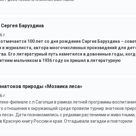
 Сергея Баруздина
6 г.
 отмечается 100 лет со дня рождения Сергея Баруздина – сове
я и журналиста, автора многочисленных произведений для дет
ва. Его литературный путь наметился в довоенные годы, когд
етним мальчиком в 1936 году он пришел в литературную
знатоков природы «Мозаика леса»
6 г.
теке-филиале с.п.Сагопши в рамках летней программы воспитани
о отношения к окружающей среде провели турнир знатоков прир
 леса». Дети познакомились с редкими растениями и животными,
в Красную книгу России и края. Отгадывали загадки и повторили