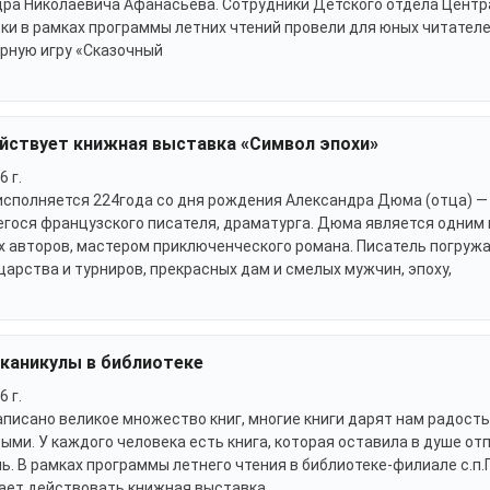
ра Николаевича Афанасьева. Сотрудники Детского отдела Цент
ки в рамках программы летних чтений провели для юных читател
рную игру «Сказочный
ействует книжная выставка «Символ эпохи»
6 г.
исполняется 224года со дня рождения Александра Дюма (отца) —
ося французского писателя, драматурга. Дюма является одним 
 авторов, мастером приключенческого романа. Писатель погружа
царства и турниров, прекрасных дам и смелых мужчин, эпоху,
 каникулы в библиотеке
6 г.
аписано великое множество книг, многие книги дарят нам радост
ыми. У каждого человека есть книга, которая оставила в душе от
ь. В рамках программы летнего чтения в библиотеке-филиале с.п
ает действовать книжная выставка