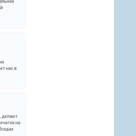
ральной
ей
из
ет нас в
ь, делают
печаток на
.Пседах