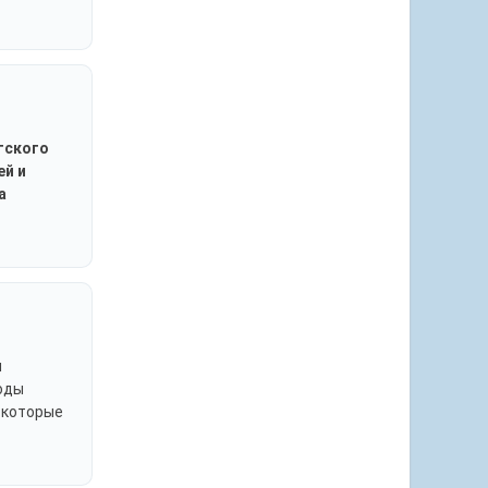
тского
ей и
а
я
оды
 которые