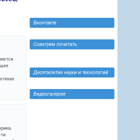
Вконтакте
Советуем почитать
ляется
ущее
Десятилетие науки и технологий
иотеках
Видеогалерея
орика,
сти