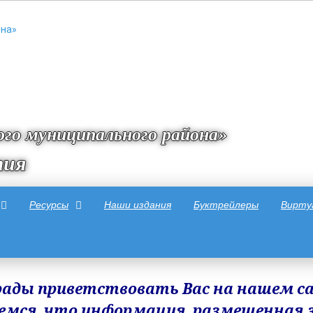
го муниципального района»
тия
Ресурсы
Наши издания
Буктрейлеры
Вирту
ады приветствовать Вас на нашем с
емся, что информация, размещенная з