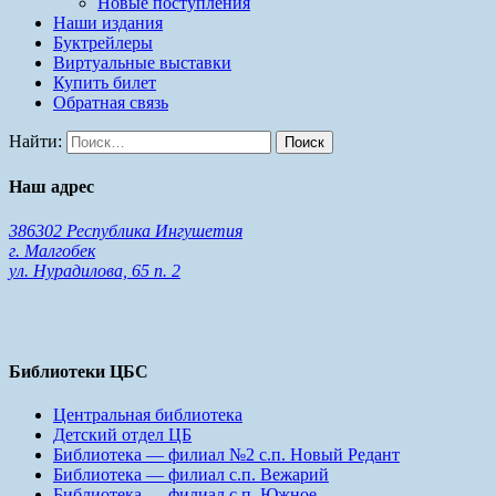
Новые поступления
Наши издания
Буктрейлеры
Виртуальные выставки
Купить билет
Обратная связь
Найти:
Наш адрес
386302 Республика Ингушетия
г. Малгобек
ул. Нурадилова, 65 п. 2
Библиотеки ЦБС
Центральная библиотека
Детский отдел ЦБ
Библиотека — филиал №2 с.п. Новый Редант
Библиотека — филиал с.п. Вежарий
Библиотека — филиал с.п. Южное