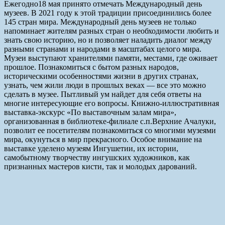
Ежегодно18 мая принято отмечать Международный день
музеев. В 2021 году к этой традиции присоединились более
145 стран мира. Международный день музеев не только
напоминает жителям разных стран о необходимости любить и
знать свою историю, но и позволяет наладить диалог между
разными странами и народами в масштабах целого мира.
Музеи выступают хранителями памяти, местами, где оживает
прошлое. Познакомиться с бытом разных народов,
историческими особенностями жизни в других странах,
узнать, чем жили люди в прошлых веках — все это можно
сделать в музее. Пытливый ум найдет для себя ответы на
многие интересующие его вопросы. Книжно-иллюстративная
выставка-экскурс «По выставочным залам мира»,
организованная в библиотеке-филиале с.п.Верхние Ачалуки,
позволит ее посетителям познакомиться со многими музеями
мира, окунуться в мир прекрасного. Особое внимание на
выставке уделено музеям Ингушетии, их истории,
самобытному творчеству ингушских художников, как
признанных мастеров кисти, так и молодых дарований.